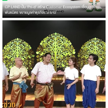
CP LAND ปั้น ‘Pri-d’ สร้าง Customer Ecosystem เชื่อมลูกบ้าน-
พันธมิตร ขยายมูลค่าธุรกิจระยะยาว