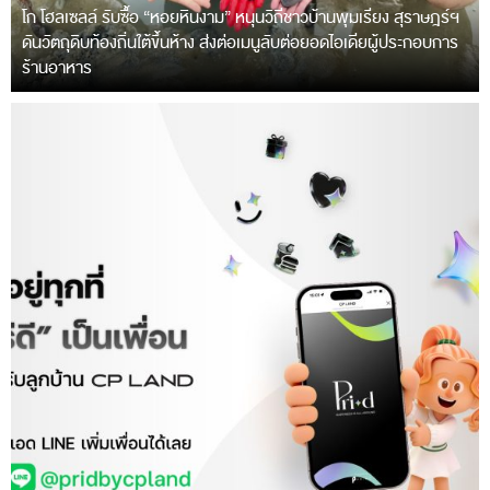
โก โฮลเซลล์ รับซื้อ “หอยหินงาม” หนุนวิถีชาวบ้านพุมเรียง สุราษฎร์ฯ
ดันวัตถุดิบท้องถิ่นใต้ขึ้นห้าง ส่งต่อเมนูลับต่อยอดไอเดียผู้ประกอบการ
ร้านอาหาร