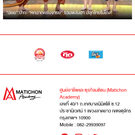
“ฉ่อย” ปะทะ “หกฉากครับจารย์” รวมพลังฮา ปลุกไทยไม่โกง!
ศูนย์อาชีพและธุรกิจมติชน (Matichon
Academy)
เลขที่ 40/1 ถ.เทศบาลนิมิตใต้ ซ.12
ประชานิเวศน์ 1 แขวงลาดยาว เขตจตุจักร
กรุงเทพฯ 10900
Mobile : 082-29939097