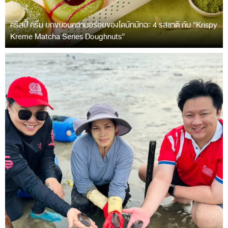
คริสปี้ ครีม ยกขบวนความอร่อยของโดนัทมัทฉะ 4 รสชาติ กับ “Krispy
Kreme Matcha Series Doughnuts”