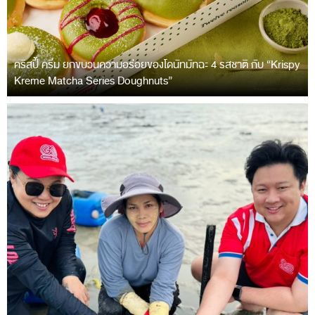
คริสปี้ ครีม ยกขบวนความอร่อยของโดนัทมัทฉะ 4 รสชาติ กับ “Krispy
Kreme Matcha Series Doughnuts”