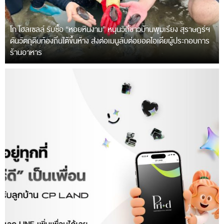
โก โฮลเซลล์ รับซื้อ “หอยหินงาม” หนุนวิถีชาวบ้านพุมเรียง สุราษฎร์ฯ
ดันวัตถุดิบท้องถิ่นใต้ขึ้นห้าง ส่งต่อเมนูลับต่อยอดไอเดียผู้ประกอบการ
ร้านอาหาร