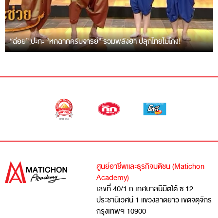
“ฉ่อย” ปะทะ “หกฉากครับจารย์” รวมพลังฮา ปลุกไทยไม่โกง!
ศูนย์อาชีพและธุรกิจมติชน (Matichon
Academy)
เลขที่ 40/1 ถ.เทศบาลนิมิตใต้ ซ.12
ประชานิเวศน์ 1 แขวงลาดยาว เขตจตุจักร
กรุงเทพฯ 10900