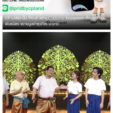
CP LAND ปั้น ‘Pri-d’ สร้าง Customer Ecosystem เชื่อมลูกบ้าน-
พันธมิตร ขยายมูลค่าธุรกิจระยะยาว