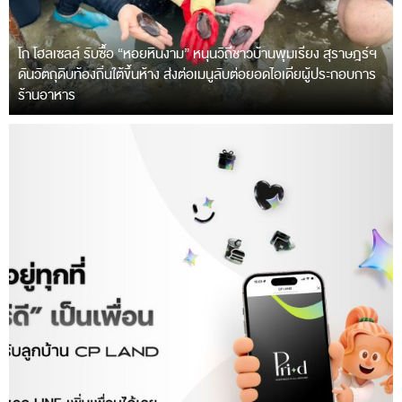
โก โฮลเซลล์ รับซื้อ “หอยหินงาม” หนุนวิถีชาวบ้านพุมเรียง สุราษฎร์ฯ
ดันวัตถุดิบท้องถิ่นใต้ขึ้นห้าง ส่งต่อเมนูลับต่อยอดไอเดียผู้ประกอบการ
ร้านอาหาร