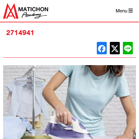
Skip
to
Menu
content
2714941