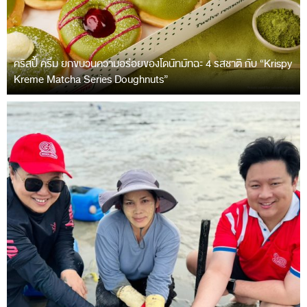
คริสปี้ ครีม ยกขบวนความอร่อยของโดนัทมัทฉะ 4 รสชาติ กับ “Krispy
Kreme Matcha Series Doughnuts”