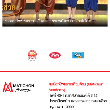
“ฉ่อย” ปะทะ “หกฉากครับจารย์” รวมพลังฮา ปลุกไทยไม่โกง!
ศูนย์อาชีพและธุรกิจมติชน (Matichon
Academy)
เลขที่ 40/1 ถ.เทศบาลนิมิตใต้ ซ.12
ประชานิเวศน์ 1 แขวงลาดยาว เขตจตุจักร
กรุงเทพฯ 10900