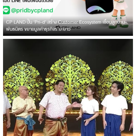
CP LAND ปั้น ‘Pri-d’ สร้าง Customer Ecosystem เชื่อมลูกบ้าน-
พันธมิตร ขยายมูลค่าธุรกิจระยะยาว