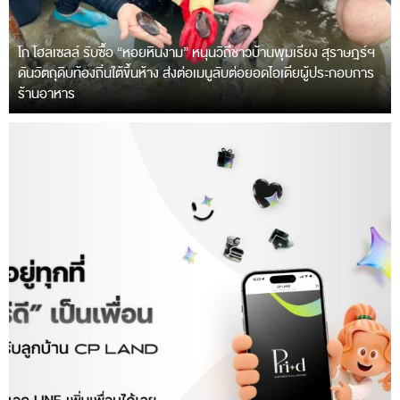
โก โฮลเซลล์ รับซื้อ “หอยหินงาม” หนุนวิถีชาวบ้านพุมเรียง สุราษฎร์ฯ
ดันวัตถุดิบท้องถิ่นใต้ขึ้นห้าง ส่งต่อเมนูลับต่อยอดไอเดียผู้ประกอบการ
ร้านอาหาร