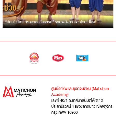
“ฉ่อย” ปะทะ “หกฉากครับจารย์” รวมพลังฮา ปลุกไทยไม่โกง!
ศูนย์อาชีพและธุรกิจมติชน (Matichon
Academy)
เลขที่ 40/1 ถ.เทศบาลนิมิตใต้ ซ.12
ประชานิเวศน์ 1 แขวงลาดยาว เขตจตุจักร
กรุงเทพฯ 10900