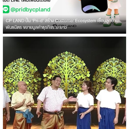
CP LAND ปั้น ‘Pri-d’ สร้าง Customer Ecosystem เชื่อมลูกบ้าน-
พันธมิตร ขยายมูลค่าธุรกิจระยะยาว