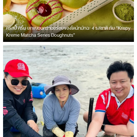
คริสปี้ ครีม ยกขบวนความอร่อยของโดนัทมัทฉะ 4 รสชาติ กับ “Krispy
Kreme Matcha Series Doughnuts”