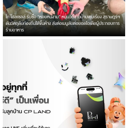
โก โฮลเซลล์ รับซื้อ “หอยหินงาม” หนุนวิถีชาวบ้านพุมเรียง สุราษฎร์ฯ
ดันวัตถุดิบท้องถิ่นใต้ขึ้นห้าง ส่งต่อเมนูลับต่อยอดไอเดียผู้ประกอบการ
ร้านอาหาร