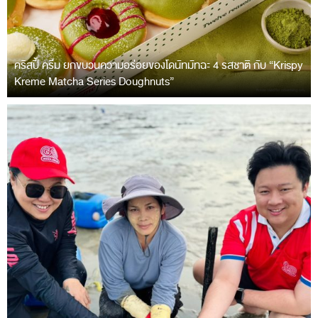
คริสปี้ ครีม ยกขบวนความอร่อยของโดนัทมัทฉะ 4 รสชาติ กับ “Krispy
Kreme Matcha Series Doughnuts”