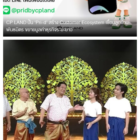
CP LAND ปั้น ‘Pri-d’ สร้าง Customer Ecosystem เชื่อมลูกบ้าน-
พันธมิตร ขยายมูลค่าธุรกิจระยะยาว