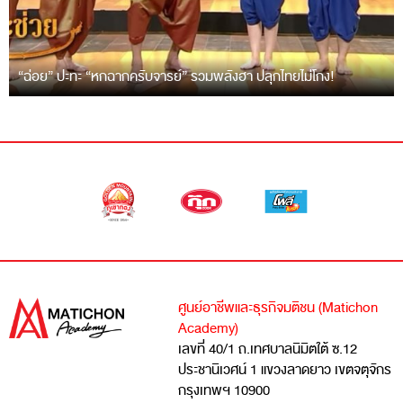
“ฉ่อย” ปะทะ “หกฉากครับจารย์” รวมพลังฮา ปลุกไทยไม่โกง!
ศูนย์อาชีพและธุรกิจมติชน (Matichon
Academy)
เลขที่ 40/1 ถ.เทศบาลนิมิตใต้ ซ.12
ประชานิเวศน์ 1 แขวงลาดยาว เขตจตุจักร
กรุงเทพฯ 10900