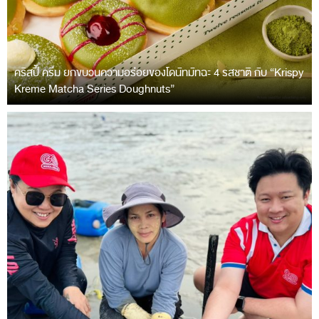
คริสปี้ ครีม ยกขบวนความอร่อยของโดนัทมัทฉะ 4 รสชาติ กับ “Krispy
Kreme Matcha Series Doughnuts”