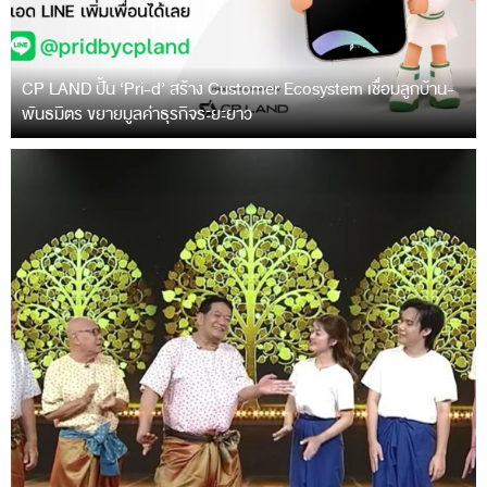
CP LAND ปั้น ‘Pri-d’ สร้าง Customer Ecosystem เชื่อมลูกบ้าน-
พันธมิตร ขยายมูลค่าธุรกิจระยะยาว