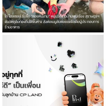
โก โฮลเซลล์ รับซื้อ “หอยหินงาม” หนุนวิถีชาวบ้านพุมเรียง สุราษฎร์ฯ
ดันวัตถุดิบท้องถิ่นใต้ขึ้นห้าง ส่งต่อเมนูลับต่อยอดไอเดียผู้ประกอบการ
ร้านอาหาร