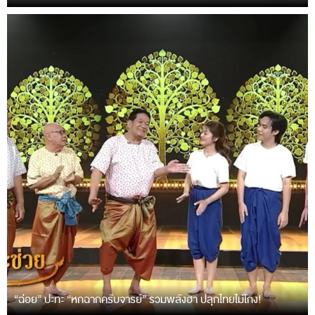
“ฉ่อย” ปะทะ “หกฉากครับจารย์” รวมพลังฮา ปลุกไทยไม่โกง!