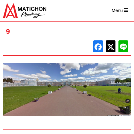
Skip
to
Menu
content
9