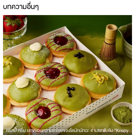
บทความอื่นๆ
คริสปี้ ครีม ยกขบวนความอร่อยของโดนัทมัทฉะ 4 รสชาติ กับ “Krispy