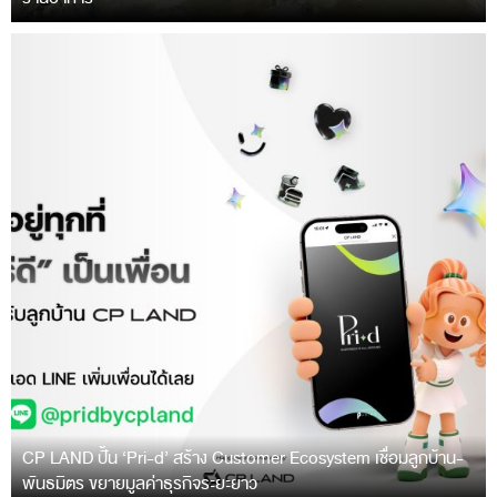
CP LAND ปั้น ‘Pri-d’ สร้าง Customer Ecosystem เชื่อมลูกบ้าน-
พันธมิตร ขยายมูลค่าธุรกิจระยะยาว