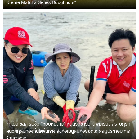
Kreme Matcha Series Doughnuts”
โก โฮลเซลล์ รับซื้อ “หอยหินงาม” หนุนวิถีชาวบ้านพุมเรียง สุราษฎร์ฯ
ดันวัตถุดิบท้องถิ่นใต้ขึ้นห้าง ส่งต่อเมนูลับต่อยอดไอเดียผู้ประกอบการ
ร้านอาหาร