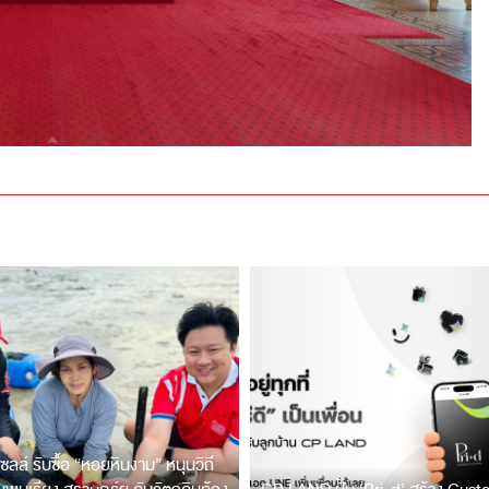
ซลล์ รับซื้อ “หอยหินงาม” หนุนวิถี