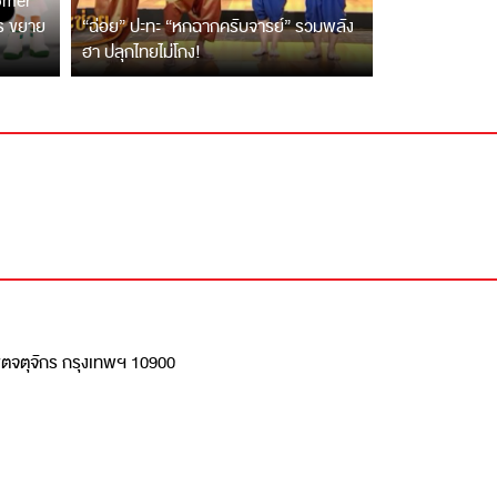
tomer
ตร ขยาย
“ฉ่อย” ปะทะ “หกฉากครับจารย์” รวมพลัง
ฮา ปลุกไทยไม่โกง!
เขตจตุจักร กรุงเทพฯ 10900