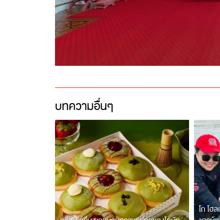
บทความอื่นๆ
โก โฮลเ