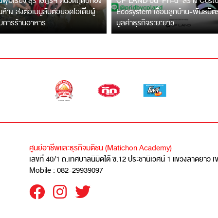
พุมเรียง สุราษฎร์ฯ ดันวัตถุดิบท้อง
CP LAND ปั้น ‘Pri-d’ สร้าง Cus
ึ้นห้าง ส่งต่อเมนูลับต่อยอดไอเดียผู้
Ecosystem เชื่อมลูกบ้าน-พันธมิ
บการร้านอาหาร
มูลค่าธุรกิจระยะยาว
ศูนย์อาชีพและธุรกิจมติชน (Matichon Academy)
เลขที่ 40/1 ถ.เทศบาลนิมิตใต้ ซ.12 ประชานิเวศน์ 1 แขวงลาดยาว 
Mobile : 082-29939097