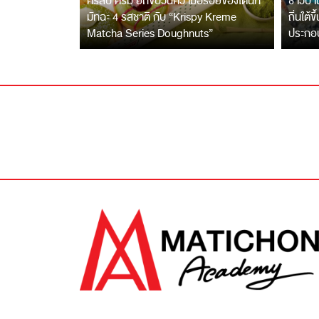
คริสปี้ ครีม ยกขบวนความอร่อยของโดนัท
ชาวบ้าน
มัทฉะ 4 รสชาติ กับ “Krispy Kreme
ถิ่นใต้ข
Matcha Series Doughnuts”
ประกอ