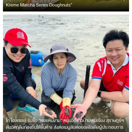
Kreme Matcha Series Doughnuts”
โก โฮลเซลล์ รับซื้อ “หอยหินงาม” หนุนวิถีชาวบ้านพุมเรียง สุราษฎร์ฯ
ดันวัตถุดิบท้องถิ่นใต้ขึ้นห้าง ส่งต่อเมนูลับต่อยอดไอเดียผู้ประกอบการ