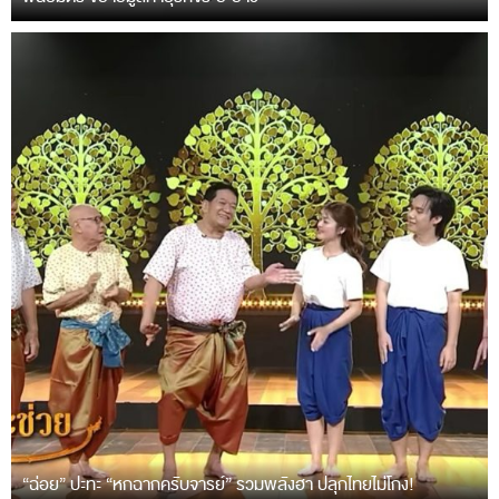
“ฉ่อย” ปะทะ “หกฉากครับจารย์” รวมพลังฮา ปลุกไทยไม่โกง!