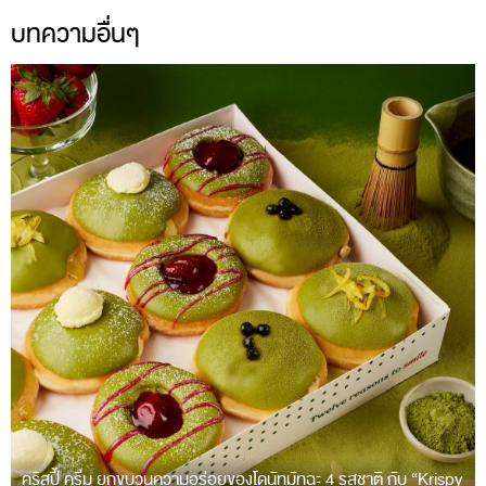
บทความอื่นๆ
คริสปี้ ครีม ยกขบวนความอร่อยของโดนัทมัทฉะ 4 รสชาติ กับ “Krispy