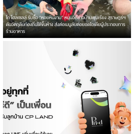
โก โฮลเซลล์ รับซื้อ “หอยหินงาม” หนุนวิถีชาวบ้านพุมเรียง สุราษฎร์ฯ
ดันวัตถุดิบท้องถิ่นใต้ขึ้นห้าง ส่งต่อเมนูลับต่อยอดไอเดียผู้ประกอบการ
ร้านอาหาร