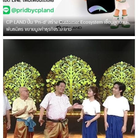
CP LAND ปั้น ‘Pri-d’ สร้าง Customer Ecosystem เชื่อมลูกบ้าน-
พันธมิตร ขยายมูลค่าธุรกิจระยะยาว