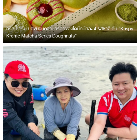
คริสปี้ ครีม ยกขบวนความอร่อยของโดนัทมัทฉะ 4 รสชาติ กับ “Krispy
Kreme Matcha Series Doughnuts”