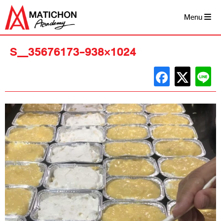
Skip
to
Menu
content
S__35676173-938×1024