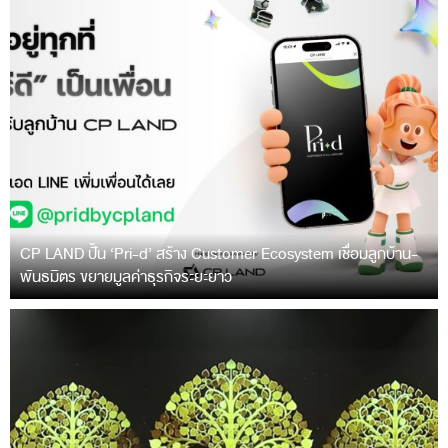
CP LAND ปั้น ‘Pri-d’ สร้าง Customer Ecosystem เชื่อมลูกบ้าน-
พันธมิตร ขยายมูลค่าธุรกิจระยะยาว