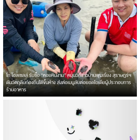
โก โฮลเซลล์ รับซื้อ “หอยหินงาม” หนุนวิถีชาวบ้านพุมเรียง สุราษฎร์ฯ
ดันวัตถุดิบท้องถิ่นใต้ขึ้นห้าง ส่งต่อเมนูลับต่อยอดไอเดียผู้ประกอบการ
ร้านอาหาร