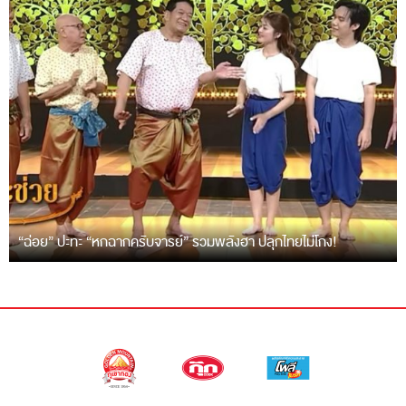
“ฉ่อย” ปะทะ “หกฉากครับจารย์” รวมพลังฮา ปลุกไทยไม่โกง!