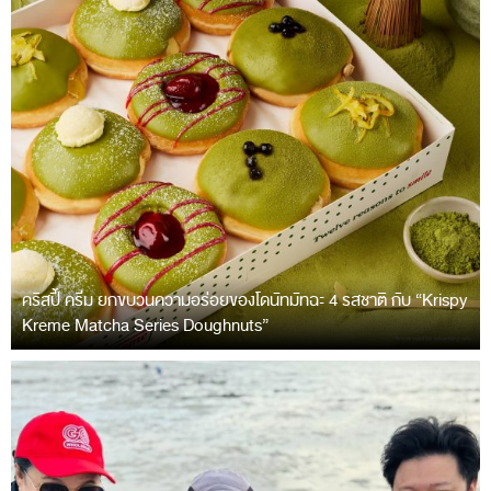
คริสปี้ ครีม ยกขบวนความอร่อยของโดนัทมัทฉะ 4 รสชาติ กับ “Krispy
Kreme Matcha Series Doughnuts”