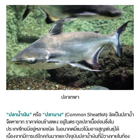
ปลาเทพา
“ปลาน้ำเงิน”
“ปลานาง”
หรือ
(Common Sheatfish) จัดเป็นปลาน้ำ
จืดหายาก ราคาค่อนข้างแพง อยู่ในตระกูลปลาเนื้ออ่อนซึ่งใน
ประเทศไทยมีอยู่หลายชนิด ในอนาคตมีแนวโน้มอาจสูญพันธุ์ได้
เนื่องจากมีการบริโภคกันมากและปัจจุบันปลาน้ำเงินที่มีวางขายในท้อง