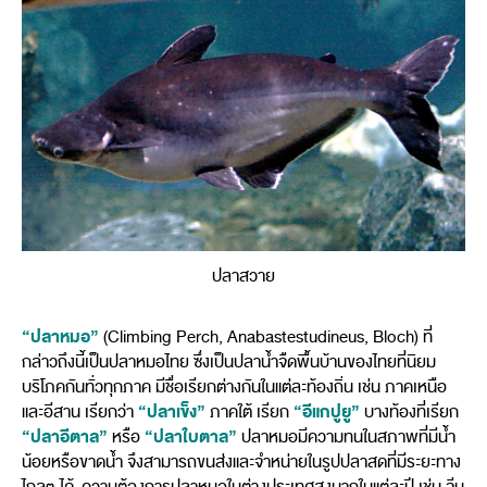
ปลาสวาย
“ปลาหมอ”
(Climbing Perch, Anabastestudineus, Bloch) ที่
กล่าวถึงนี้เป็นปลาหมอไทย ซึ่งเป็นปลาน้ำจืดพื้นบ้านของไทยที่นิยม
บริโภคกันทั่วทุกภาค มีชื่อเรียกต่างกันในแต่ละท้องถิ่น เช่น ภาคเหนือ
“ปลาเข็ง”
“อีแกปูยู”
และอีสาน เรียกว่า
ภาคใต้ เรียก
บางท้องที่เรียก
“ปลาอีตาล”
“ปลาใบตาล”
หรือ
ปลาหมอมีความทนในสภาพที่มีน้ำ
น้อยหรือขาดน้ำ จึงสามารถขนส่งและจำหน่ายในรูปปลาสดที่มีระยะทาง