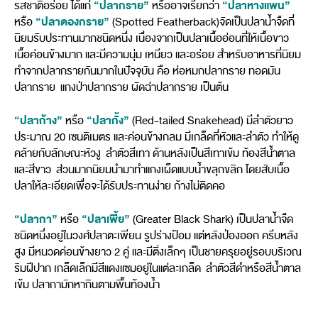
“ปลากราย”
“ปลาหางแพน”
รสชาติอร่อย ได้แก่
หรืออาจเรียกว่า
“ปลาดองกราย”
หรือ
(Spotted Featherback)จัดเป็นปลาน้ำจืดที่
นิยมรับประทานมากชนิดหนึ่ง เนื่องจากเป็นปลาเนื้ออ่อนที่ให้เนื้อขาว
เนื้อค่อนข้างมาก และมีความนุ่ม เหนียว และอร่อย สำหรับอาหารที่นิยม
ทำจากปลากรายกันมากในปัจจุบัน คือ ห่อหมกปลากราย ทอดมัน
ปลากราย แกงป่าปลากราย ผัดฉ่าปลากราย เป็นต้น
“ปลาก้าง”
“ปลากั้ง”
หรือ
(Red-tailed Snakehead) มีลำตัวยาว
ประมาณ 20 เซนติเมตร และค่อนข้างกลม มีเกล็ดที่หัวและลำตัว ทำให้ดู
คล้ายกับลักษณะหัวงู ลำตัวสีเทา ด้านหลังเป็นสีเทาเข้ม ท้องสีน้ำตาล
และสีขาว ส่วนมากนิยมนำมาทำแกงเผ็ดแบบน้ำขลุกขลิก โดยสับเนื้อ
ปลาให้ละเอียดเพื่อจะได้รับประทานง่าย ก้างไม่ติดคอ
“ปลากา”
“ปลาเพี้ย”
หรือ
(Greater Black Shark) เป็นปลาน้ำจืด
ชนิดหนึ่งอยู่ในวงศ์ปลาตะเพียน รูปร่างป้อม แต่หลังป่องออก ครีบหลัง
สูง มีหนวดค่อนข้างยาว 2 คู่ และมีติ่งเล็กๆ เป็นชายครุยอยู่รอบบริเวณ
ริมฝีปาก เกล็ดเล็กมีสีแดงแซมอยู่ในแต่ละเกล็ด ลำตัวสีดำหรือสีน้ำตาล
เข้ม ปลากามักหากินตามพื้นท้องน้ำ