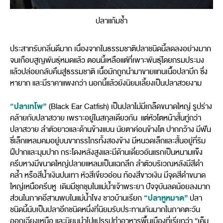
ปลาแก้มช้ำ
ประสาทรับกลิ่นดีมาก เนื่องจากในธรรมชาติปลาชนิดนี้ลดลงอย่างมาก
จนเกือบสูญพันธุ์หมดแล้ว ตอนนี้เหลือแต่ที่เพาะพันธุ์โดยกรมประมง
แล้วปล่อยกลับคืนสู่ธรรมชาติ เนื้อมักถูกนำมาขายแทนเนื้อปลาบึก ซึ่ง
หายาก และมีราคาแพงกว่า นอกนี้แล้วยังนิยมเลี้ยงเป็นปลาสวยงาม
“ปลาเทโพ”
(Black Ear Catfish) เป็นปลาไม่มีเกล็ดขนาดใหญ่ รูปร่าง
คล้ายกับปลาสวาย เพราะอยู่ในสกุลเดียวกัน แต่หัวโตหน้าสั้นทู่กว่า
ปลาสวาย ลำตัวยาวและด้านข้างแบน นัยตาค่อนข้างโต ปากกว้าง มีฟัน
ซี่เล็กแหลมคมอยู่บนขากรรไกรทั้งสองข้าง มีหนวดเล็กและสั้นอยู่ที่ริม
ฝีปากและมุมปาก กระโดงหลังสูงและมีด้านเดี่ยวอันแรกเป็นหนามแข็ง
ครีบหางมีขนาดใหญ่ปลายแหลมเป็นแฉกลึก ลำตัวบริเวณหลังมีสีดำ
คล้ำ หรือสีน้ำเงินปนเทา หัวสีเขียวอ่อน ท้องสีขาวเงิน มีจุดสีดำขนาด
ใหญ่เหนือครีบหู เดิมมีชุกชุมในแม่น้ำเจ้าพระยา ปัจจุบันลดน้อยลงมาก
“ปลาหูหมาด”
ส่วนในภาคอีสานพบในแม่น้ำโขง ชาวบ้านเรียก
ปลา
ชนิดนี้นับเป็นปลาอีกชนิดหนึ่งที่นิยมรับประทานกันมากในภาคตะวัน
ออกเฉียงเหนือ และนิยมนำไปแปรรูปทำอาหารพื้นเมืองที่เรียกว่า “เค็ม