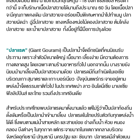
เคลือบด้วยน้ำแข็ง นำไปเก็บไว้ที่อุณหภูมิ -18 องศาเซลเซียส หรือต่ำ
กว่านี้ จะเก็บรักษาเนื้อปลาสวายได้นานถึงประมาณ 60 วัน โดยเนื้อปลา
จะมีคุณภาพคงเดิม ปลาสวายจะอร่อยเป็นพิเศษหากนำไปทำเมนู ปลา
สวายผัดฉ่า ฉู่ฉี่ปลาสวาย แกงเหลืองหน่อไม้ดองปลาสวาย ต้มโคล้ง
ปลาสวาย และน้ำยาปลาสวาย ทั้งนี้อยู่ที่ฝีมือการปรุงด้วย
“ปลาแรด”
(Giant Gourami) เป็นปลาน้ำจืดอีกชนิดที่คนนิยมรับ
ประทาน เพราะลำตัวมีขนาดใหญ่ เนื้อมาก เลี้ยงง่าย มีความต้องการ
ทางตลาดสูง โดยเฉพาะตามร้านอาหารทั่วไป นอกจากนั้น บางรายยัง
นิยมนำมาเลี้ยงเป็นปลาสวยงามด้วย ปลาแรดมีถิ่นกำเนิดในเอเชีย
บริเวณเกาะสุมาตราและเกาะบอร์เนียว ปัจจุบันแพร่กระจายอยู่ตาม
แหล่งน้ำจืดธรรมชาติทั่วไป ในประเทศพม่า ลาว อินโดนีเซีย มาเลเซีย
ฟิลลิปปินส์ และไทย รวมถึงประเทศอินเดีย
สำหรับประเทศไทยพบปลาแรดมาตั้งนานแล้ว แต่ไม่รู้ว่าเป็นปลาท้องถิ่น
ดั้งเดิมหรือเป็นปลานำเข้ามาเลี้ยง ปลาแรดในไทยปรับตัวกับทุกแหล่งน้ำ
ได้ดี ซึ่งพบตามแม่น้ำสายหลัก และสายย่อย อ่างเก็บน้ำ ห้วย หนอง
คลอง บึงต่างๆ ในทุกภาค แต่กระจายมากในเขตภาคกลางบริเวณ
จังหวัดอุทัยธานี ปทุมธานี นครปฐม และ ชัยนาท ปลาแรดมีลำตัวแบน