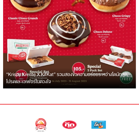
“Krispy Kreme X KitKat” รวมสองขั้วความอร่อยระหว่างโดนัทสุด
โปรดและเวเฟอร์ในดวงใจ