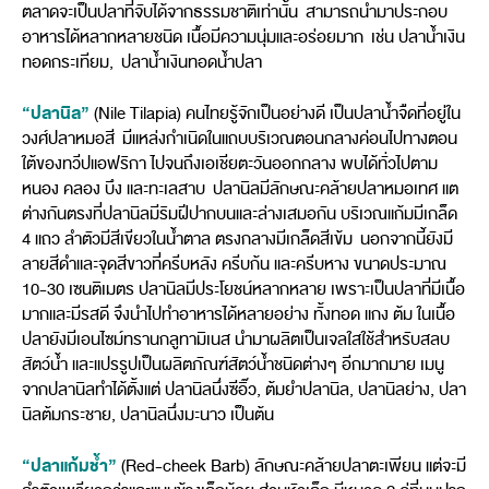
ตลาดจะเป็นปลาที่จับได้จากธรรมชาติเท่านั้น สามารถนำมาประกอบ
อาหารได้หลากหลายชนิด เนื้อมีความนุ่มและอร่อยมาก เช่น ปลาน้ำเงิน
ทอดกระเทียม, ปลาน้ำเงินทอดน้ำปลา
“ปลานิล”
(Nile Tilapia) คนไทยรู้จักเป็นอย่างดี เป็นปลาน้ำจืดที่อยู่ใน
วงศ์ปลาหมอสี มีแหล่งกำเนิดในแถบบริเวณตอนกลางค่อนไปทางตอน
ใต้ของทวีปแอฟริกา ไปจนถึงเอเชียตะวันออกกลาง พบได้ทั่วไปตาม
หนอง คลอง บึง และทะเลสาบ ปลานิลมีลักษณะคล้ายปลาหมอเทศ แต
ต่างกันตรงที่ปลานิลมีริมฝีปากบนและล่างเสมอกัน บริเวณแก้มมีเกล็ด
4 แถว ลำตัวมีสีเขียวในน้ำตาล ตรงกลางมีเกล็ดสีเข้ม นอกจากนี้ยังมี
ลายสีดำและจุดสีขาวที่ครีบหลัง ครีบก้น และครีบหาง ขนาดประมาณ
10-30 เซนติเมตร ปลานิลมีประโยชน์หลากหลาย เพราะเป็นปลาที่มีเนื้อ
มากและมีรสดี จึงนำไปทำอาหารได้หลายอย่าง ทั้งทอด แกง ต้ม ในเนื้อ
ปลายังมีเอนไซม์ทรานกลูทามิเนส นำมาผลิตเป็นเจลใสใช้สำหรับสลบ
สัตว์น้ำ และแปรรูปเป็นผลิตภัณฑ์สัตว์น้ำชนิดต่างๆ อีกมากมาย เมนู
จากปลานิลทำได้ตั้งแต่ ปลานิลนึ่งซีอิ๊ว, ต้มยำปลานิล, ปลานิลย่าง, ปลา
นิลต้มกระชาย, ปลานิลนึ่งมะนาว เป็นต้น
“ปลาแก้มช้ำ”
(Red-cheek Barb) ลักษณะคล้ายปลาตะเพียน แต่จะมี