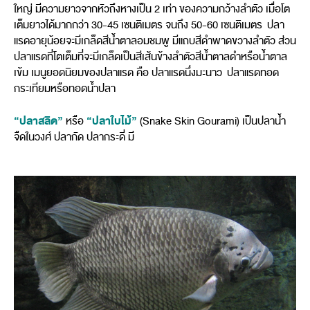
ใหญ่ มีความยาวจากหัวถึงหางเป็น 2 เท่า ของความกว้างลำตัว เมื่อโต
เต็มยาวได้มากกว่า 30-45 เซนติเมตร จนถึง 50-60 เซนติเมตร ปลา
แรดอายุน้อยจะมีเกล็ดสีน้ำตาลอมชมพู มีแถบสีดำพาดขวางลำตัว ส่วน
ปลาแรดที่โตเต็มที่จะมีเกล็ดเป็นสีเส้นข้างลำตัวสีน้ำตาลดำหรือน้ำตาล
เข้ม เมนูยอดนิยมของปลาแรด คือ ปลาแรดนึ่งมะนาว ปลาแรดทอด
กระเทียมหรือทอดน้ำปลา
“ปลาสลิด”
“ปลาใบไม้”
หรือ
(Snake Skin Gourami) เป็นปลาน้ำ
จืดในวงศ์ ปลากัด ปลากระดี่ มี