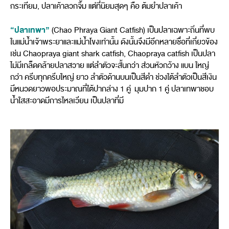
กระเทียม, ปลาเค้าลวกจิ้ม แต่ที่นิยมสุดๆ คือ ต้มยำปลาเค้า
“ปลาเทพา”
(Chao Phraya Giant Catfish) เป็นปลาเฉพาะถิ่นที่พบ
ในแม่น้ำเจ้าพระยาและแม่น้ำโขงเท่านั้น ดังนั้นจึงมีอีกหลายชื่อที่เกี่ยวข้อง
เช่น Chaopraya giant shark catfish, Chaopraya catfish เป็นปลา
ไม่มีเกล็ดคล้ายปลาสวาย แต่ลำตัวจะสั้นกว่า ส่วนหัวกว้าง แบน ใหญ่
กว่า ครีบทุกครีบใหญ่ ยาว ลำตัวด้านบนเป็นสีดำ ช่วงใต้ลำตัวเป็นสีเงิน
มีหนวดยาวพอประมาณที่ใต้ปากล่าง 1 คู่ มุมปาก 1 คู่ ปลาเทพาชอบ
น้ำใสสะอาดมีการไหลเวียน เป็นปลาที่มี