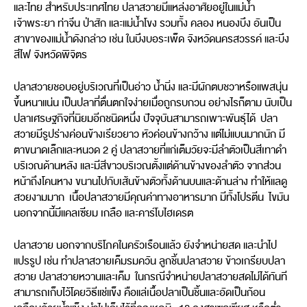
และไทย สำหรับประเทศไทย ปลาสวายมีแหล่งอาศัยอยู่ในแม่น้ำ
เจ้าพระยา ท่าจีน ป่าสัก และแม่น้ำโขง รวมทั้ง คลอง หนองบึง อันเป็น
สาขาของแม่น้ำดังกล่าว เช่น ในบึงบอระเพ็ด จังหวัดนครสวรรค์ และบึง
สีไฟ จังหวัดพิจิตร
ปลาสวายชอบอยู่บริเวณที่เป็นอ่าว น้ำนิ่ง และมีผักตบชวาหรือแพสนุ่น
ขึ้นหนาแน่น เป็นปลาที่ตื่นตกใจง่ายเมื่อถูกรบกวน อย่างไรก็ตาม นับเป็น
ปลาเศรษฐกิจที่นิยมอีกชนิดหนึ่ง ปัจจุบันสามารถเพาะพันธุ์ได้ ปลา
สวายมีรูปร่างค่อนข้างเรียวยาว หัวค่อนข้างกว้าง แต่ไม่แบนมากนัก มี
ตาขนาดเล็กและหนวด 2 คู่ ปลาสวายที่แก่เต็มวัยจะมีลำตัวเป็นสีเทาดำ
บริเวณด้านหลัง และมีสีขาวบริเวณตั้งแต่ด้านข้างของลำตัว จากส่วน
หน้าถึงโคนหาง ขนานไปกับเส้นข้างตัวทั้งด้านบนและด้านล่าง ทำให้แลดู
สวยงามมาก เนื้อปลาสวายมีคุณค่าทางอาหารมาก มีทั้งโปรตีน ไขมัน
นอกจากนี้มีแคลเซียม เกลือ และคาร์โบไฮเดรต
ปลาสวาย นอกจากบริโภคในครัวเรือนแล้ว ยังจำหน่ายสด และนำไป
แปรรูป เช่น ทำปลาสวายเค็มรมควัน ลูกชิ้นปลาสวาย ข้าวเกรียบปลา
สวาย ปลาสวายหวานและเค็ม ในกรณีจำหน่ายปลาสวายสดไม่ได้ทันที
สามารถเก็บไว้โดยวิธีแช่แข็ง คือแล่เนื้อปลาเป็นชิ้นและอัดเป็นก้อน