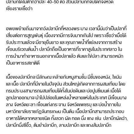
ปลาบึกได้ไม่ต่ำกว่าปีละ 40-50 ตัว ส่วนปลาบึกที่จับได้ที่จังหวัด
เชียงรายเชื่อว่า
อพยพย้ายถิ่นมาจากวังปลาบึกที่หลวงพระบาง เวลานี้นับว่าเป็นปลาที่
เสี่ยงต่อการสูญพันธุ์ เนื่องจากมีการจับมากเกินไป เพราะเชื่อว่าเมื่อได้
รับประทานแล้วจะมีอายุยืนยาว และคุณภาพน้ำที่แย่ลงจากการสร้าง
เขื่อนบริเวณต้นน้ำ ปลาบึกถือเป็นอาหารที่ราคาสูงในประเทศลาว ใน
การนำมาทำอาหารนอกจากเนื้อปลาแล้ว ตับและไข่ปลา สามารถหมัก
เป็นอาหารรสชาติดี
เนื้อของปลาบึกจะมีลักษณะคล้ายกับหมูสามชั้น มีชั้นของหนัง, ไขมัน
และเนื้อ ปลาบึกที่มีขายในปัจจุบัน ส่วนใหญ่เกิดจากการผสมเทียม โดย
กรมประมงสามารถผสมเทียมได้ทั้งในบ่อดินและบ่อปูนซีเมนต์ เมื่อได้
ลูกปลาออกมาจะนำไปปล่อยในแหล่งน้ำหลายแห่งในประเทศ มีเขื่อนบาง
ลาง จังหวัดยะลา เขื่อนแก่งกระจาน จังหวัดเพชรบุ และบ่อน้ำภายใน
มหาวิทยาลัยราชภัฏจันทรเกษม เป็นต้น เนื้อปลาบึกสามารถประกอบ
อาหารได้หลากหลายชนิด ทั้งลวก ผัด ทอด นึ่ง แกง เช่น ปลาบึกผัดฉ่า,
ปลาบึกนึ่งซีอิ๊ว, ต้มยำปลาบึก, ลาบปลาบึก และแกงส้มปลาบึก