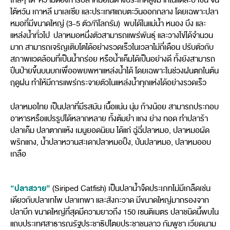
ไกลๆ ได้ ความต้องการปลาหมอในต่างประเทศสูงมากในแต่ละปี เช่น จีน
ไต้หวัน เกาหลี มาเลเซีย และประเทศแถบตะวันออกกลาง โดยเฉพาะปลา
หมอที่มีขนาดใหญ่ (3-5 ตัว/กิโลกรัม) พบได้ในแม่น้ำ หนอง บึง และ
แหล่งน้ำทั่วไป ปลาหมอหนึ่งตัวสามารถแพร่พันธุ์ และวางไข่ได้จำนวน
มาก สามารถเจริญเติบโตได้อย่างรวดเร็วในเวลาไม่กี่เดือน ปรับตัวกับ
สภาพแวดล้อมที่เป็นน้ำกร่อย หรือน้ำเค็มได้เป็นอย่างดี ทั้งยังสามารถ
ปีนป่ายขึ้นบนบกเพื่ออพยพหาแหล่งน้ำได้ โดยเฉพาะในช่วงฝนตกในต้น
ฤดูฝน ทำให้มีการแพร่กระจายตัวในแหล่งน้ำทุกแห่งได้อย่างรวดเร็ว
ปลาหมอไทย เป็นปลาที่มีรสมัน เนื้อแน่น นุ่ม ก้างน้อย สามารถประกอบ
อาหารหรือแปรรูปได้หลากหลาย ทั้งต้มยำ แกง ย่าง ทอด ทำปลาร้า
ปลาเค็ม ปลาตากแห้ง เมนูยอดนิยม ได้แก่ ฉู่ฉี่ปลาหมอ, ปลาหมอผัด
พริกแกง, น้ำปลาหวานสะเดาปลาหมอปิ้ง, ป่นปลาหมอ, ปลาหมออบ
เกลือ
“ปลาสวาย”
(Siriped Catfish) เป็นปลาน้ำจืดประเภทไม่มีเกล็ดเช่น
เดียวกับปลาเทโพ ปลาเทพา และสังกะวาด มีขนาดใหญ่มากรองจาก
ปลาบึก ขนาดใหญ่ที่สุดมีความยาวถึง 150 เซนติเมตร ปลาชนิดนี้พบใน
แถบประเทศสาธารณรัฐประชาธิปไตยประชาชนลาว กัมพูชา เวียดนาม