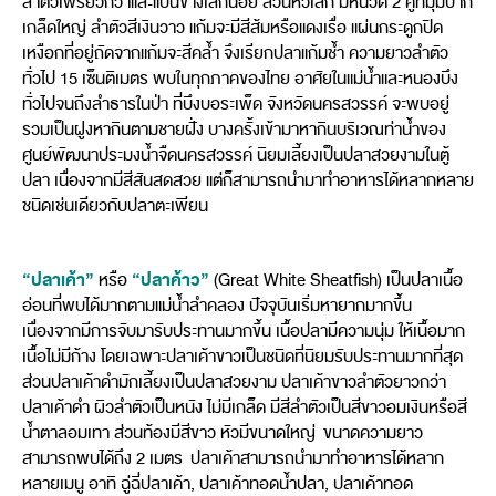
ลำตัวเพรียวกว่าและแบนข้างเล็กน้อย ส่วนหัวเล็ก มีหนวด 2 คู่ที่มุมปาก
เกล็ดใหญ่ ลำตัวสีเงินวาว แก้มจะมีสีส้มหรือแดงเรื่อ แผ่นกระดูกปิด
เหงือกที่อยู่ถัดจากแก้มจะสีคล้ำ จึงเรียกปลาแก้มช้ำ ความยาวลำตัว
ทั่วไป 15 เซ็นติเมตร พบในทุกภาคของไทย อาศัยในแม่น้ำและหนองบึง
ทั่วไปจนถึงลำธารในป่า ที่บึงบอระเพ็ด จังหวัดนครสวรรค์ จะพบอยู่
รวมเป็นฝูงหากินตามชายฝั่ง บางครั้งเข้ามาหากินบริเวณท่าน้ำของ
ศูนย์พัฒนาประมงน้ำจืดนครสวรรค์ นิยมเลี้ยงเป็นปลาสวยงามในตู้
ปลา เนื่องจากมีสีสันสดสวย แต่ก็สามารถนำมาทำอาหารได้หลากหลาย
ชนิดเช่นเดียวกับปลาตะเพียน
“ปลาเค้า”
“ปลาค้าว”
หรือ
(Great White Sheatfish) เป็นปลาเนื้อ
อ่อนที่พบได้มากตามแม่น้ำลำคลอง ปัจจุบันเริ่มหายากมากขึ้น
เนื่องจากมีการจับมารับประทานมากขึ้น เนื้อปลามีความนุ่ม ให้เนื้อมาก
เนื้อไม่มีก้าง โดยเฉพาะปลาเค้าขาวเป็นชนิดที่นิยมรับประทานมากที่สุด
ส่วนปลาเค้าดำมักเลี้ยงเป็นปลาสวยงาม ปลาเค้าขาวลำตัวยาวกว่า
ปลาเค้าดำ ผิวลำตัวเป็นหนัง ไม่มีเกล็ด มีสีลำตัวเป็นสีขาวอมเงินหรือสี
น้ำตาลอมเทา ส่วนท้องมีสีขาว หัวมีขนาดใหญ่ ขนาดความยาว
สามารถพบได้ถึง 2 เมตร ปลาเค้าสามารถนำมาทำอาหารได้หลาก
หลายเมนู อาทิ ฉู่ฉี่ปลาเค้า, ปลาเค้าทอดน้ำปลา, ปลาเค้าทอด