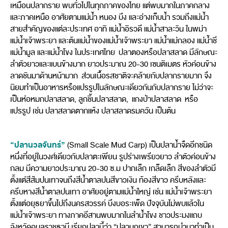
เหมือนปลากราย พบทั่วไปในทุกภาคของไทย แต่พบมากในภาคกลาง
และภาคเหนือ อาศัยตามแม่น้ำ หนอง บึง และอ่างเก็บน้ำ รวมถึงแม่น้ำ
สายสำคัญของแต่ละประเทศ อาทิ แม่น้ำอิรวดี แม่น้ำสาละวิน ในพม่า
แม่น้ำเจ้าพระยา และต้นแม่น้ำของแม่น้ำเจ้าพระยา แม่น้ำแม่กลอง แม่น้ำชี
แม่น้ำมูล และแม่น้ำโขง ในประเทศไทย ปลาตองหรือปลาสลาด มีลักษณะ
ลำตัวยาวและแบนข้างมาก ยาวประมาณ 20-30 เซนติเมตร หัวค่อนข้าง
ลาดชันมาด้านหน้ามาก ส่วนเนื้อรสชาติจะคล้ายกับปลากรายมาก จึง
นิยมทำเป็นอาหารหรือแปรรูปในลักษณะเดียวกันกับปลากราย ไม่ว่าจะ
เป็นห่อหมกปลาสลาด, ลูกชิ้นปลาสลาด, แกงป่าปลาสลาด หรือ
แปรรูป เช่น ปลาสลาดตากแห้ง ปลาสลาดรมควัน เป็นต้น
“ปลานวลจันทร์”
(Small Scale Mud Carp) เป็นปลาน้ำจืดอีกชนิด
หนึ่งที่อยู่ในวงศ์เดียวกับปลาตะเพียน รูปร่างเพรียวยาว ลำตัวค่อนข้าง
กลม มีความยาวประมาณ 20-30 ซ.ม ปากเล็ก เกล็ดเล็ก สีของลำตัวมี
ตั้งแต่สีส้มปนเทาจนถึงสีน้ำตาลปนสีขาวเงิน ท้องสีขาว ครีบหลังและ
ครีบหางสีน้ำตาลปนเทา อาศัยอยู่ตามแม่น้ำใหญ่ เช่น แม่น้ำเจ้าพระยา
ตั้งแต่อยุธยาขึ้นไปถึงนครสวรรค์ บึงบอระเพ็ด ปัจจุบันไม่พบแล้วใน
แม่น้ำเจ้าพระยา ทางภาคอีสานพบมากในลำน้ำโขง ชาวประมงแถบ
จังหวัดอุบลราชธานี เรียกปลานี้ว่า “ปลานกเขา” สามารถนำมาทำเป็น