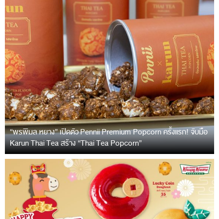
“พรพิมล หยาง” เปิดตัว Pennii Premium Popcorn ครั้งแรก! จับมือ
Karun Thai Tea สร้าง “Thai Tea Popcorn”