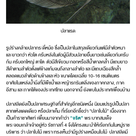
ปลาแรด
รูปร่างคล้ายปลากระดี่หม้อ ซึ่งเป็นปลาในสกุลเดียวกันแต่มีลำตัวหนา
และยาวกว่า หัวโต ครีบหลังในตัวผู้มีส่วนปลายยื่นยาวเช่นเดียวกับครีบ
ก้น ครีบอกใหญ่ ตาโต ตัวมีสีเขียวมะกอกหรือสีน้ำตาลคล้ำ มีแถบยาว
สีดำตามลำตัวตั้งแต่ข้างแก้มจนถึงกลางลำตัว และมีแถบเฉียงสีคล้ำ
ตลอดแนวลำตัวด้านข้างและหัว ขนาดโดยเฉลี่ย 10-16 เซนติเมตร
อาศัยในแหล่งน้ำนิ่งที่มีพืชน้ำและหญ้ารกริมตลิ่งของภาคกลาง, ภาค
อีสาน และภาคใต้ของประเทศไทย นอกจากนี้ ยังพบในประเทศเพื่อนบ้าน
ปลาสลิดยังเป็นปลาเศรษฐกิจที่สำคัญอีกชนิดหนึ่ง นิยมแปรรูปเป็นปลา
ตากแห้งแดดเดียว หรือปลาเค็ม ที่เรียกอีกชื่อว่า “ปลาใบไม้” เนื่องจาก
“จริต”
เป็นคำราชาศัพท์ เพี้ยนมาจากคำว่า
พระบาทสมเด็จ
พระจอมเกล้าเจ้าอยู่หัว รัชกาลที่ 4 จึงได้ทรงแนะนำให้เรียกกันในหมู่ราช
บริพาร ว่า ปลาใบไม้ เพราะทรงเห็นว่ามีรูปร่างเหมือนใบไม้ ปลาสลิดมี