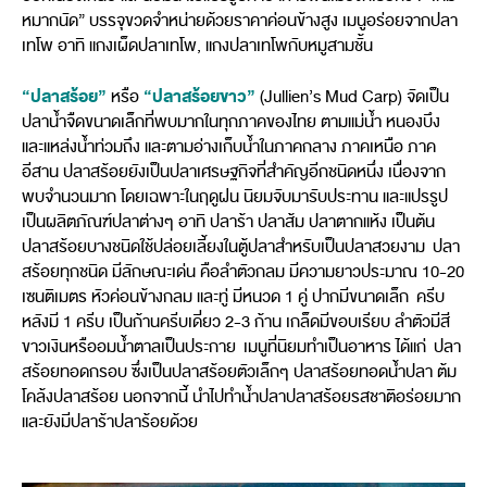
หมากนัด” บรรจุขวดจำหน่ายด้วยราคาค่อนข้างสูง เมนูอร่อยจากปลา
เทโพ อาทิ แกงเผ็ดปลาเทโพ, แกงปลาเทโพกับหมูสามชั้น
“ปลาสร้อย”
“ปลาสร้อยขาว”
หรือ
(Jullien’s Mud Carp) จัดเป็น
ปลาน้ำจืดขนาดเล็กที่พบมากในทุกภาคของไทย ตามแม่น้ำ หนองบึง
และแหล่งน้ำท่วมถึง และตามอ่างเก็บน้ำในภาคกลาง ภาคเหนือ ภาค
อีสาน ปลาสร้อยยังเป็นปลาเศรษฐกิจที่สำคัญอีกชนิดหนึ่ง เนื่องจาก
พบจำนวนมาก โดยเฉพาะในฤดูฝน นิยมจับมารับประทาน และแปรรูป
เป็นผลิตภัณฑ์ปลาต่างๆ อาทิ ปลาร้า ปลาส้ม ปลาตากแห้ง เป็นต้น
ปลาสร้อยบางชนิดใช้ปล่อยเลี้ยงในตู้ปลาสำหรับเป็นปลาสวยงาม ปลา
สร้อยทุกชนิด มีลักษณะเด่น คือลำตัวกลม มีความยาวประมาณ 10-20
เซนติเมตร หัวค่อนข้างกลม และทู่ มีหนวด 1 คู่ ปากมีขนาดเล็ก ครีบ
หลังมี 1 ครีบ เป็นก้านครีบเดี่ยว 2-3 ก้าน เกล็ดมีขอบเรียบ ลำตัวมีสี
ขาวเงินหรืออมน้ำตาลเป็นประกาย เมนูที่นิยมทำเป็นอาหาร ได้แก่ ปลา
สร้อยทอดกรอบ ซึ่งเป็นปลาสร้อยตัวเล็กๆ ปลาสร้อยทอดน้ำปลา ต้ม
โคล้งปลาสร้อย นอกจากนี้ นำไปทำน้ำปลาปลาสร้อยรสชาติอร่อยมาก
และยังมีปลาร้าปลาร้อยด้วย