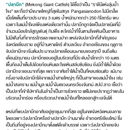
“ปลาบึก”
(Mekong Giant Catfish) ได้ชื่อว่าเป็น “ราชีนีแห่งลุ่มน้ำ
โขง” และถือว่ามีขนาดใหญ่ที่สุดในสกุล Pangasianodon ไม่มีเกล็ด
เมื่อโตเต็มที่ยาวประมาณ 3 เมตร น้ำหนักมากกว่า 250 กิโลกรัม พบ
เฉพาะในแม่น้ำโขงเพียงแห่งเดียวเท่านั้น ปลาบึกถูกจัดเป็นปลาชนิดที่มี
จำนวนน้อยใกล้สูญพันธุ์ กินพืช ตะไคร่น้ำที่ขึ้นตามโขดหินเป็นอาหาร
ไม่มีฟันทั้งที่ขากรรไกรและเพดานปาก แหล่งจับปลาบึกที่สำคัญของ
จังหวัดเชียงราย อยู่ที่บ้านหาดไคร้ ตำบลเวียง อำเภอเชียงของ ฤดูการ
จับปลาบึกจะเริ่มต้นประมาณปลายเดือนเมษายนของทุกปี จนถึงต้น
เดือนมิถุนายน ปลาบึกชอบอยู่ในบริเวณที่มีระดับน้ำลึกกว่า 10 เมตร
พื้นท้องน้ำเต็มไปด้วยก้อนหินและโขดหินสลับซับซ้อน ยิ่งมีถ้ำใต้น้ำด้วย
ปลาบึกจะชอบมากที่สุด เพราะอาศัยถ้ำใต้น้ำเป็นที่หลบซ่อนตัว แม้บาง
ครั้งอาจจับปลาบึกได้จากแม่น้ำสายใหญ่ๆ ที่เป็นสาขาของแม่น้ำโขง เช่น
แม่น้ำสงคราม แม่น้ำมูล แม่น้ำงึมแขวงนครเวียงจันทน์ สปป.ลาว เชื่อว่า
เป็นปลาที่เข้าไปหากินในลำน้ำเป็นการชั่วคราว แต่ไม่เคยปรากฏว่าพบใน
บริเวณน้ำกร่อย หรือบริเวณปากแม่น้ำโขงที่ไหลออกสู่ทะเลจีนใต้
แหล่งที่พบปลาบึกอาศัยอยู่ชุกชุมมากที่สุด อยู่ในเขตจังหวัดหนองคาย
โดยเฉพาะวังปลาบึกหรืออ่างปลาบึก บ้านผาตั้ง อำเภอศรีเชียงใหม่ ซึ่ง
เป็นถิ่นที่อยู่ของปลาบึกมาตั้งแต่ดึกดำบรรพ์ เฉพาะวังปลาบึกเคยจับ