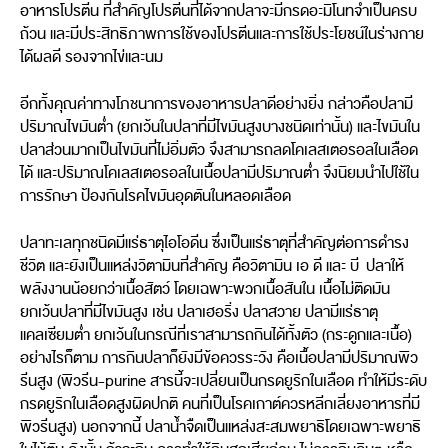
อาหารโปรตีน ที่สำคัญโปรตีนที่ได้จากปลาจะมีกรดอะมิโนทจำเป็นครบ
ถ้วน และมีประสิทธิภาพการใช้ของโปรตีนและการใช้ประโยชน์ในร่างกาย
ได้ผลดี รองจากไข่และนม
อีกทั้งคุณค่าทางโภชนาการของอาหารปลาดีอย่างยิ่ง กล่าวคือปลามี
ปริมาณไขมันต่ำ (ยกเว้นในปลาที่มีไขมันสูงบางชนิดเท่านั้น) และไขมันใน
ปลาส่วนมากเป็นไขมันที่ไม่อิ่มตัว จึงสามารถลดโคเลสเตอรอลในเลือด
ได้ และปริมาณโคเลสเตอรอลในเนื้อปลามีปริมาณต่ำ จึงนิยมนำไปใช้ใน
การรักษา ป้องกันโรคไขมันอุดตันในหลอดเลือด
ปลาทะเลทุกชนิดมีแร่ธาตุไอโอดีน ซึ่งเป็นแร่ธาตุที่สำคัญต่อการดำรง
ชีวิต และยังเป็นแหล่งวิตามินที่สำคัญ คือวิตามิน เอ ดี และ บี ปลาให้
พลังงานน้อยกว่าเนื้อสัตว์ โดยเฉพาะพวกเนื้อสันใน เนื้อไม่ติดมัน
ยกเว้นปลาที่มีไขมันสูง เช่น ปลาเฮอริ่ง ปลาสวาย ปลามีแร่ธาตุ
แคลเซียมต่ำ ยกเว้นในกรณีที่เราสามารถกินได้ทั้งตัว (กระดูกและเนื้อ)
อย่างไรก็ตาม การกินปลาก็ยังมีข้อควรระวัง คือเนื้อปลามีปริมาณพิว
รีนสูง (พิวรีน-purine สารนี้จะเปลี่ยนเป็นกรดยูริกในเลือด ทำให้มีระดับ
กรดยูริกในเลือดสูงผิดปกติ คนที่เป็นโรคเกาต์ควรหลีกเลี่ยงอาหารที่มี
พิวรีนสูง) นอกจากนี้ ปลาน้ำจืดเป็นแหล่งสะสมพยาธิโดยเฉพาะพยาธิ