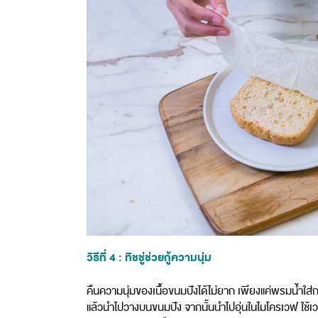
วิธีที่ 4 : ทิชชู่ช่วยกู้ความนุ่ม
คืนความนุ่มของเนื้อขนมปังได้ไม่ยาก เพียงแค่พรมน้ำใ
แล้วนำไปวางบนขนมปัง จากนั้นนำไปอุ่นในไมโครเวฟ ใช้เวล