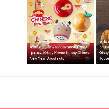
คริสปี้
คริสปี้ ครีม เสิร์ฟความสุขฉลองปีม้าทอง
เวทมนต
สุดมงคล Krispy Kreme Happy Chinese
Krispy
New Year Doughnuts
House