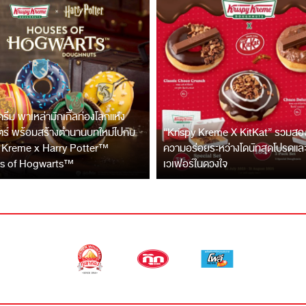
 ครีม พาเหล่ามักเกิ้ลท่องโลกแห่ง
ร์ พร้อมสร้างตำนานบทใหม่ไปกับ
“Krispy Kreme X KitKat” รวมสองข
 Kreme x Harry Potter™
ความอร่อยระหว่างโดนัทสุดโปรดแล
s of Hogwarts™
เวเฟอร์ในดวงใจ