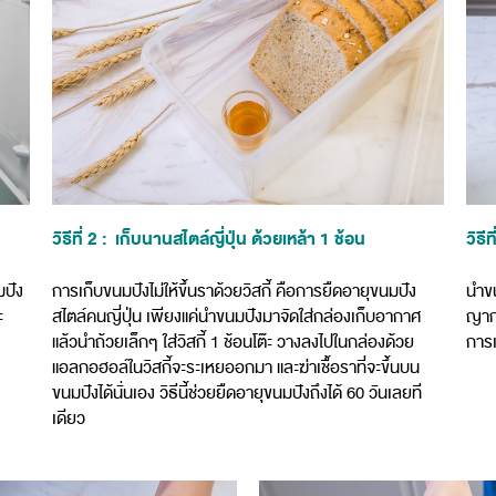
วิธีที่ 2 : เก็บนานสไตล์ญี่ปุ่น ด้วยเหล้า 1 ช้อน
วิธี
มปัง
การเก็บขนมปังไม่ให้ขึ้นราด้วยวิสกี้ คือการยืดอายุขนมปัง
นำขน
ะ
สไตล์คนญี่ปุ่น เพียงแค่นำขนมปังมาจัดใส่กล่องเก็บอากาศ
ญากา
แล้วนำถ้วยเล็กๆ ใส่วิสกี้ 1 ช้อนโต๊ะ วางลงไปในกล่องด้วย
การเ
แอลกอฮอล์ในวิสกี้จะระเหยออกมา และฆ่าเชื้อราที่จะขึ้นบน
ขนมปังได้นั่นเอง วิธีนี้ช่วยยืดอายุขนมปังถึงได้ 60 วันเลยที
เดียว