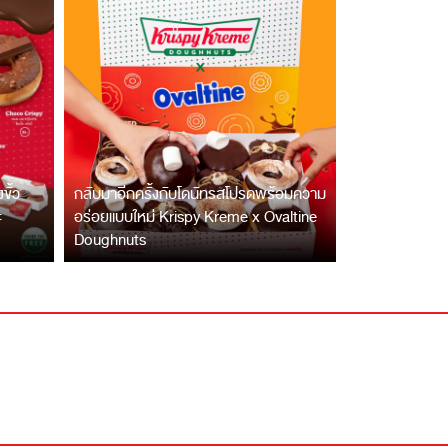
ั้ว
กลับมาอีกครั้งกับโดนัทรสโปรดพร้อมความ
ะ
อร่อยแบบใหม่ Krispy Kreme x Ovaltine
Doughnuts