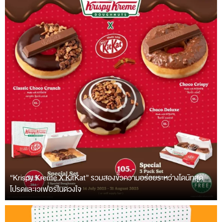
“Krispy Kreme X KitKat” รวมสองขั้วความอร่อยระหว่างโดนัทสุด
โปรดและเวเฟอร์ในดวงใจ