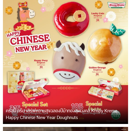
คริสปี้ ครีม เสิร์ฟความสุขฉลองปีม้าทองสุดมงคล Krispy Kreme
Happy Chinese New Year Doughnuts