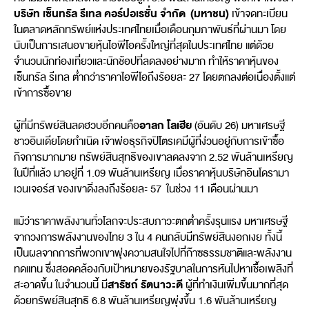
บริษัท เซ็นทรัล รีเทล คอร์ปอเรชั่น จำกัด (มหาชน)
เข้าจดทะเบียน
ในตลาดหลักทรัพย์แห่งประเทศไทยเมื่อเดือนกุมภาพันธ์ที่ผ่านมา โดย
นับเป็นการเสนอขายหุ้นไอพีโอครั้งใหญ่ที่สุดในประเทศไทย แต่ด้วย
จำนวนนักท่องเที่ยวและนักช้อปที่ลดลงอย่างมาก ทำให้ราคาหุ้นของ
เซ็นทรัล รีเทล ต่ำกว่าราคาไอพีโอถึงร้อยละ 27 โดยตกลงต่อเนื่องตั้งแต่
เข้าการซื้อขาย
อาลก โลเฮีย
ผู้ที่มีทรัพย์สินลดฮวบอีกคนคือ
(อันดับ 26) มหาเศรษฐี
ชาวอินเดียโดยกำเนิด เจ้าพ่อธุรกิจปิโตรเคมีผู้ที่ง่วนอยู่กับการเข้าซื้อ
กิจการมากมาย ทรัพย์สินสุทธิของเขาลดลงจาก 2.52 พันล้านเหรียญ
ในปีที่แล้ว มาอยู่ที่ 1.09 พันล้านเหรียญ เมื่อราคาหุ้นบริษัทอินโดรามา
เวนเจอร์ส ของเขาดิ่งลงถึงร้อยละ 57 ในช่วง 11 เดือนผ่านมา
แม้ว่าราคาพลังงานทั่วโลกจะประสบภาวะตกต่ำครั้งรุนแรง มหาเศรษฐี
จากวงการพลังงานของไทย 3 ใน 4 คนกลับมีทรัพย์สินงอกเงย ทั้งนี้
เป็นผลจากการที่พวกเขาพุ่งความสนใจไปที่ก๊าซธรรมชาติและพลังงาน
ทดแทน ซึ่งสอดคล้องกับเป้าหมายของรัฐบาลในการหันไปหาเชื้อเพลิงที่
สารัชถ์ รัตนาวะดี
สะอาดขึ้น ในจำนวนนี้ มี
ผู้ที่ทำเงินเพิ่มขึ้นมากที่สุด
ด้วยทรัพย์สินสุทธิ 6.8 พันล้านเหรียญพุ่งขึ้น 1.6 พันล้านเหรียญ