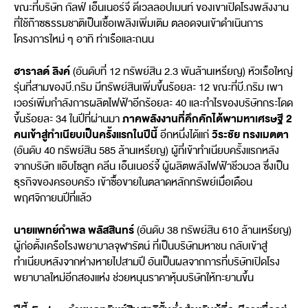
ขณะที่บริษัท กัลฟ์ เอ็นเนอร์จี ดีเวลลอปเมนท์ ของเขาเปิดโรงพลังงาน
ที่ใช้ก๊าซธรรมชาติเป็นเชื้อเพลิงเพิ่มเติม ตลอดจนเข้าดำเนินการ
โครงการใหม่ ๆ อาทิ ท่าเรือและถนน
ฮาราลด์ ลิงค์
(อันดับที่ 12 ทรัพย์สิน 2.3 พันล้านเหรียญ) หัวเรือใหญ่
รุ่นที่สามของบี.กริม มีทรัพย์สินเพิ่มขึ้นร้อยละ 12 ขณะที่บี.กริม เพา
เวอร์เพิ่มกำลังการผลิตไฟฟ้าอีกร้อยละ 40 และกำไรของบริษัทกระโดด
ภาคพลังงานที่คึกคักได้พามหาเศรษฐี 2
ขึ้นร้อยละ 34 ในปีที่ผ่านมา
คนเข้าสู่ทำเนียบเป็นครั้งแรกในปีนี้
วิระชัย ทรงเมตตา
อีกหนึ่งได้แก่
(อันดับ 40 ทรัพย์สิน 585 ล้านเหรียญ) ผู้ที่เข้าทำเนียบครั้งแรกหลัง
จากบริษัท แอ๊บโซลูท คลีน เอ็นเนอร์จี้ ผู้ผลิตพลังไฟฟ้าชีวมวล ซึ่งเป็น
ธุรกิจของครอบครัว เข้าซื้อขายในตลาดหลักทรัพย์เมื่อเดือน
พฤศจิกายนปีที่แล้ว
นายแพทย์กำพล พลัสสินทร์
(อันดับ 38 ทรัพย์สิน 610 ล้านเหรียญ)
ผู้ก่อตั้งเครือโรงพยาบาลจุฬารัตน์ ที่เป็นบริษัทมหาชน กลับเข้าสู่
ทำเนียบหลังจากห่างหายไปสามปี อันเป็นผลจากการที่บริษัทเปิดโรง
พยาบาลใหม่อีกสองแห่ง ช่วยหนุนราคาหุ้นบริษัทให้ทะยานขึ้น