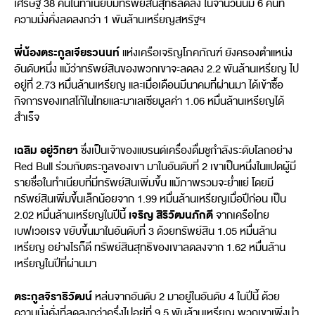
เศรษฐี 38 คนในทำเนียบมีทรัพย์สินสุทธิลดลง ในจำนวนนี้มี 6 คนที่
ความมั่งคั่งลดลงกว่า 1 พันล้านเหรียญสหรัฐฯ
พี่น้องตระกูลเจียรวนนท์
แห่งเครือเจริญโภคภัณฑ์ ยังครองตำแหน่ง
อันดับหนึ่ง แม้ว่าทรัพย์สินของพวกเขาจะลดลง 2.2 พันล้านเหรียญ ไป
อยู่ที่ 2.73 หมื่นล้านเหรียญ และเมื่อเดือนมีนาคมที่ผ่านมา ได้เข้าซื้อ
กิจการของเทสโก้ในไทยและมาเลเซียมูลค่า 1.06 หมื่นล้านเหรียญได้
สำเร็จ
เฉลิม อยู่วิทยา
ซึ่งเป็นเจ้าของแบรนด์เครื่องดื่มชูกำลังระดับโลกอย่าง
Red Bull ร่วมกับตระกูลของเขา มาในอันดับที่ 2 เขาเป็นหนึ่งในแปดผู้มี
รายชื่อในทำเนียบที่มีทรัพย์สินเพิ่มขึ้น แม้ภาพรวมจะย่ำแย่ โดยมี
ทรัพย์สินเพิ่มขึ้นเล็กน้อยจาก 1.99 หมื่นล้านเหรียญเมื่อปีก่อน เป็น
เจริญ สิริวัฒนภักดี
2.02 หมื่นล้านเหรียญในปีนี้
จากเครือไทย
เบฟเวอเรจ ขยับขึ้นมาในอันดับที่ 3 ด้วยทรัพย์สิน 1.05 หมื่นล้าน
เหรียญ อย่างไรก็ดี ทรัพย์สินสุทธิของเขาลดลงจาก 1.62 หมื่นล้าน
เหรียญในปีที่ผ่านมา
ตระกูลจิราธิวัฒน์
หล่นจากอันดับ 2 มาอยู่ในอันดับ 4 ในปีนี้ ด้วย
ความมั่งคั่งที่ลดลงกว่าครึ่งไปอยู่ที่ 9.5 พันล้านเหรียญ พวกเขาเพิ่งนำ