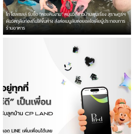
โก โฮลเซลล์ รับซื้อ “หอยหินงาม” หนุนวิถีชาวบ้านพุมเรียง สุราษฎร์ฯ
ดันวัตถุดิบท้องถิ่นใต้ขึ้นห้าง ส่งต่อเมนูลับต่อยอดไอเดียผู้ประกอบการ
ร้านอาหาร