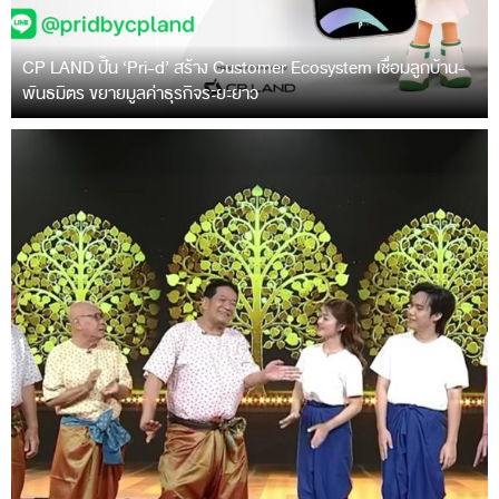
CP LAND ปั้น ‘Pri-d’ สร้าง Customer Ecosystem เชื่อมลูกบ้าน-
พันธมิตร ขยายมูลค่าธุรกิจระยะยาว