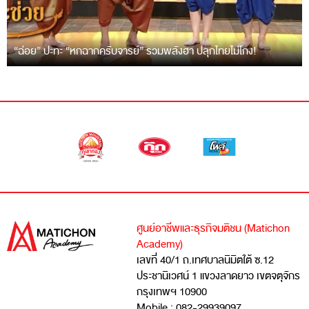
“ฉ่อย” ปะทะ “หกฉากครับจารย์” รวมพลังฮา ปลุกไทยไม่โกง!
ศูนย์อาชีพและธุรกิจมติชน (Matichon
Academy)
เลขที่ 40/1 ถ.เทศบาลนิมิตใต้ ซ.12
ประชานิเวศน์ 1 แขวงลาดยาว เขตจตุจักร
กรุงเทพฯ 10900
Mobile : 082-29939097