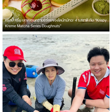
คริสปี้ ครีม ยกขบวนความอร่อยของโดนัทมัทฉะ 4 รสชาติ กับ “Krispy
Kreme Matcha Series Doughnuts”