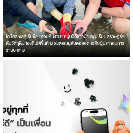
โก โฮลเซลล์ รับซื้อ “หอยหินงาม” หนุนวิถีชาวบ้านพุมเรียง สุราษฎร์ฯ
ดันวัตถุดิบท้องถิ่นใต้ขึ้นห้าง ส่งต่อเมนูลับต่อยอดไอเดียผู้ประกอบการ
ร้านอาหาร