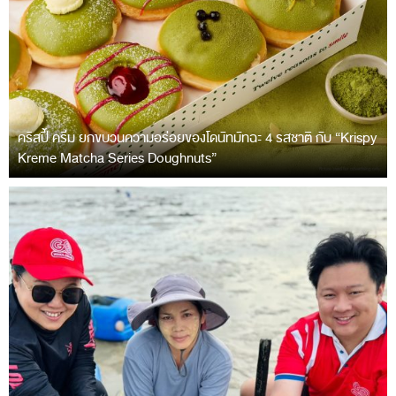
คริสปี้ ครีม ยกขบวนความอร่อยของโดนัทมัทฉะ 4 รสชาติ กับ “Krispy
Kreme Matcha Series Doughnuts”