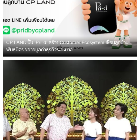
CP LAND ปั้น ‘Pri-d’ สร้าง Customer Ecosystem เชื่อมลูกบ้าน-
พันธมิตร ขยายมูลค่าธุรกิจระยะยาว