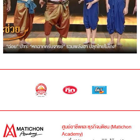
“ฉ่อย” ปะทะ “หกฉากครับจารย์” รวมพลังฮา ปลุกไทยไม่โกง!
ศูนย์อาชีพและธุรกิจมติชน (Matichon
Academy)