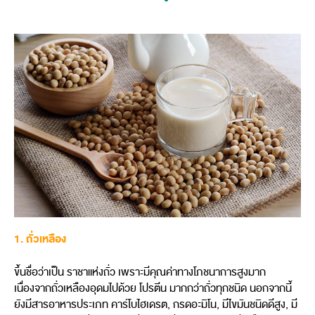
1. ถั่วเหลือง
ขึ้นชื่อว่าเป็น ราชาแห่งถั่ว เพราะมีคุณค่าทางโภชนาการสูงมาก
เนื่องจากถั่วเหลืองอุดมไปด้วย โปรตีน มากกว่าถั่วทุกชนิด นอกจากนี้
ยังมีสารอาหารประเภท คาร์โบไฮเดรต, กรดอะมิโน, มีไขมันชนิดดีสูง, มี