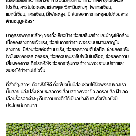
เมล็ดไซส์เล็กจิ๋ว แต่สารอาหารนั้นมีคุณค่ามากกว่าที่คิด อุดมไปด้วย
โปรตีน, คาร์โบไฮเดรต, แร่ธาตุและวิตามินต่างๆ, โพแทสเซียม,
แมกนีเซียม, แคลเซียม, มีโฟเลตสูง, มีเส้นใยอาหาร และอุดมไปด้วยสาร
ต้านอนุมูลอิสระ
มาดูสรรพคุณหลักๆ ของถั่วเขียวบ้าง ช่วยเสริมสร้างและบำรุงให้กล้าม
เนื้อของร่างกายแข็งแรง, ช่วยในการทำงานของระบบเผาผลาญใน
ร่างกาย, มีส่วนช่วยต่อต้านมะเร็ง, ช่วยลดความดันโลหิต, ช่วยลดระดับ
ไขมันและคอเลสเตอรอล, ช่วยควบคุมระดับไขมันในเลือด, ช่วยลดความ
เสี่ยงของการเกิดโรคหัวใจ ช่วยกระตุ้นการทำงานของระบบปราทและ
สมองให้ทำงานได้ไวขึ้น
ที่สำคัญสาวๆ ต้องฟังให้ดี ถั่วเขียวนั้นมีส่วนช่วยให้ผิวพรรณของเรา
นั้นสวยเปล่งปลั่ง ช่วยชะลอการเสื่อมสภาพของผิว ลดรอยสิว ฝ้า ลด
เลือนริ้วรอยต่างๆ คืนความเต่งตึงได้เป็นอย่างดี และถั่วเขียวยังมี
ประโยชน์มากมาย