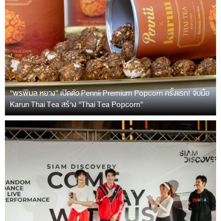
“พรพิมล หยาง” เปิดตัว Pennii Premium Popcorn ครั้งแรก! จับมือ
Karun Thai Tea สร้าง “Thai Tea Popcorn”