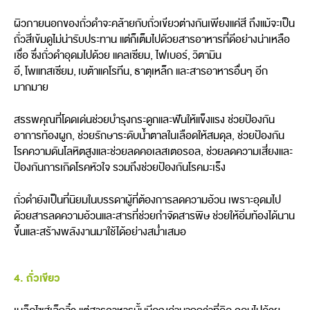
ผิวภายนอกของถั่วดำจะคล้ายกับถั่วเขียวต่างกันเพียงแค่สี ถึงแม้จะเป็น
ถั่วสีเข้มดูไม่น่ารับประทาน แต่ก็เต็มไปด้วยสารอาหารที่ดีอย่างน่าเหลือ
เชื่อ ซึ่งถั่วดำอุดมไปด้วย แคลเซียม, ไฟเบอร์, วิตามิน
อี, โพแทสเซียม, เบต้าแคโรทีน, ธาตุเหล็ก และสารอาหารอื่นๆ อีก
มากมาย
สรรพคุณที่โดดเด่นช่วยบำรุงกระดูกและฟันให้แข็งแรง ช่วยป้องกัน
อาการท้องผูก, ช่วยรักษาระดับน้ำตาลในเลือดให้สมดุล, ช่วยป้องกัน
โรคความดันโลหิตสูงและช่วยลดคอเลสเตอรอล, ช่วยลดความเสี่ยงและ
ป้องกันการเกิดโรคหัวใจ รวมถึงช่วยป้องกันโรคมะเร็ง
ถั่วดำยังเป็นที่นิยมในบรรดาผู้ที่ต้องการลดความอ้วน เพราะอุดมไป
ด้วยสารลดความอ้วนและสารที่ช่วยกำจัดสารพิษ ช่วยให้อิ่มท้องได้นาน
ขึ้นและสร้างพลังงานมาใช้ได้อย่างสม่ำเสมอ
4.
ถั่วเขียว