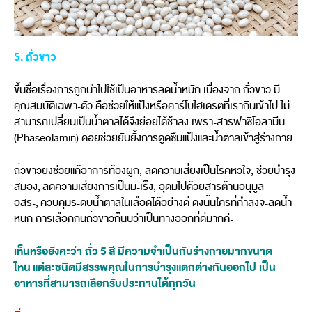
5. ถั่วขาว
ขึ้นชื่อเรื่องการถูกนำไปใช้เป็นอาหารลดน้ำหนัก เนื่องจาก ถั่วขาว มี
คุณสมบัติเฉพาะตัว คือช่วยให้แป้งหรือคาร์โบไฮเดรตที่เรากินเข้าไป ไม่
สามารถเปลี่ยนเป็นน้ำตาลได้จึงย่อยได้ช้าลง เพราะสารฟาซิโอลามีน
(Phaseolamin) คอยช่วยยับยั้งการดูดซึมแป้งและน้ำตาลเข้าสู่ร่างกาย
ถั่วขาวยังช่วยแก้อาการท้องผูก, ลดความเสี่ยงเป็นโรคหัวใจ, ช่วยบำรุง
สมอง, ลดความเสียงการเป็นมะเร็ง, อุดมไปด้วยสารต้านอนุมูล
อิสระ, ควบคุมระดับน้ำตาลในเลือดได้อย่างดี ดังนั้นใครที่กำลังจะลดน้ำ
หนัก การเลือกกินถั่วขาวก็นับว่าเป็นทางออกที่ดีมากค่ะ
เห็นหรือยังคะว่า ถั่ว
5 สี มีความจำเป็นกับร่างกายมากขนาด
ไหน
แต่ละชนิดมีสรรพคุณในการบำรุง
แตกต่างกันออกไป เป็น
อาหารที่สามารถเลือกรับประทานได้ทุกวัน