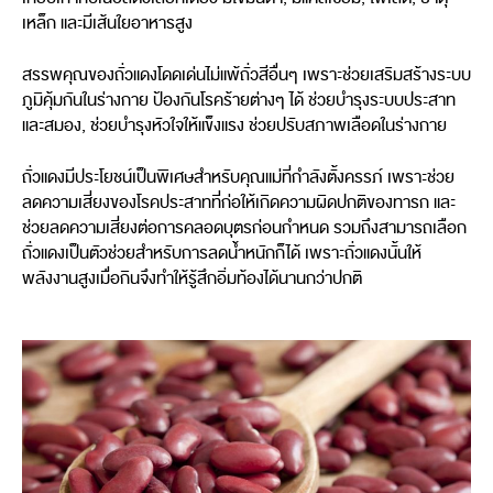
เหล็ก และมีเส้นใยอาหารสูง
สรรพคุณของถั่วแดงโดดเด่นไม่แพ้ถั่วสีอื่นๆ เพราะช่วยเสริมสร้างระบบ
ภูมิคุ้มกันในร่างกาย ป้องกันโรคร้ายต่างๆ ได้ ช่วยบำรุงระบบประสาท
และสมอง, ช่วยบำรุงหัวใจให้แข็งแรง ช่วยปรับสภาพเลือดในร่างกาย
ถั่วแดงมีประโยชน์เป็นพิเศษสำหรับคุณแม่ที่กำลังตั้งครรภ์ เพราะช่วย
ลดความเสี่ยงของโรคประสาทที่ก่อให้เกิดความผิดปกติของทารก และ
ช่วยลดความเสี่ยงต่อการคลอดบุตรก่อนกำหนด รวมถึงสามารถเลือก
ถั่วแดงเป็นตัวช่วยสำหรับการลดน้ำหนักก็ได้ เพราะถั่วแดงนั้นให้
พลังงานสูงเมื่อกินจึงทำให้รู้สึกอิ่มท้องได้นานกว่าปกติ