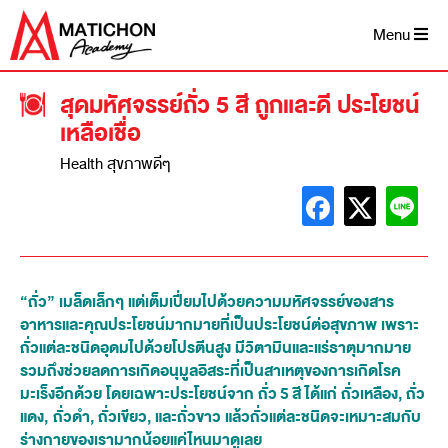
Menu
สุดมหัศจรรย์ถั่ว 5 สี ถูกและดี ประโยชน์
เหลือเชื่อ
Health สุขภาพดีๆ
“ถั่ว” เมล็ดเล็กๆ แต่เต็มเปี่ยมไปด้วยความมหัศจรรย์ของสาร
อาหารและคุณประโยชน์มากมายที่เป็นประโยชน์ต่อสุขภาพ เพราะ
ถั่วแต่ละชนิดอุดมไปด้วยโปรตีนสูง มีวิตามินและแร่ธาตุมากมาย
รวมถึงช่วยลดการเกิดอนุมูลอิสระที่เป็นสาเหตุของการเกิดโรค
มะเร็งอีกด้วย โดยเฉพาะประโยชน์จาก ถั่ว 5 สี ได้แก่ ถั่วเหลือง, ถั่ว
แดง, ถั่วดำ, ถั่วเขียว, และถั่วขาว แล้วถั่วแต่ละชนิดจะเหมาะสมกับ
ร่างกายของเรามากน้อยแค่ไหนมาดูเลย