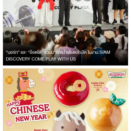
“นอร์ท” และ “อ๊อตโต้” ชวนมาฟิตนำเต้นแอโรบิค ในงาน SIAM
DISCOVERY COME PLAY WITH US