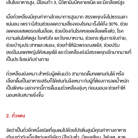
เส้นใยอาหารสูง, มีโอเมก้า 3, มีวิตามินบีหลายชนิด และมีเกลือแร่สูง
เมื่อถั่วเหลืองมีคุณค่าทางโภชนาการสูงมาก สรรพคุณจึงไม่ธรรมดา
แน่นอน เพราะมีส่วนช่วยลดความเสี่ยงของโรคมะเร็งได้ถึง 30%, ช่วย
ลดคอเลสเตอรอลในเลือด, ช่วยป้องกันโรคหลอดเลือดแข็งตัว, โรค
ความดันโลหิตสูง โรคหัวใจ และโรคเบาหวาน, ช่วยกระตุ้นการขับถ่าย,
ช่วยบำรุงประสาทและสมอง, ช่วยทำให้ผิวพรรณสดใส, ช่วยปรับ
ฮอร์โมนเพศหญิงให้สมดุลได้ และถั่วเหลืองยังมีสรรพคุณอีกมากมายที่
เป็นประโยชน์กับร่างกาย
ถั่วเหลืองยังเหมาะสำหรับผู้แพ้นมวัว สามารถดื่มทดแทนกันได้ หรือ
เลือกดื่มเป็นอาหารเสริมก็ได้เช่นกันจึงเหมาะกับผู้ที่ต้องการลดน้ำหนัก
เป็นพิเศษ นอกจากนี้การดื่มนมถั่วเหลืองอุ่นๆ ก่อนนอนจะช่วยทำให้
นอนหลับสบายยิ่งขึ้น
2. ถั่วแดง
จัดว่าเป็นถั่วอีกหนึ่งชนิดที่อุมดมไปด้วยโปรตีนสูงมีคุณค่าทางอาหาร
เทียบเท่ากับเนื้อสัตว์เลยทีเดียว มีไขมันต่ำ, มีแคลเซียม, โฟเลต, ธาตุ