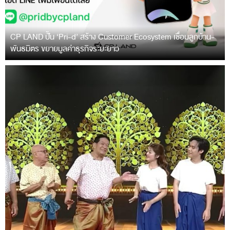
CP LAND ปั้น ‘Pri-d’ สร้าง Customer Ecosystem เชื่อมลูกบ้าน-
พันธมิตร ขยายมูลค่าธุรกิจระยะยาว