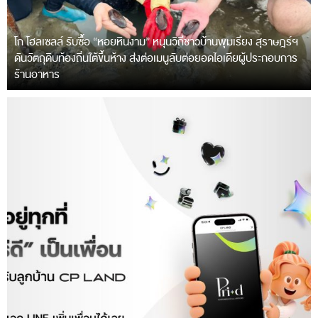
โก โฮลเซลล์ รับซื้อ “หอยหินงาม” หนุนวิถีชาวบ้านพุมเรียง สุราษฎร์ฯ
ดันวัตถุดิบท้องถิ่นใต้ขึ้นห้าง ส่งต่อเมนูลับต่อยอดไอเดียผู้ประกอบการ
ร้านอาหาร