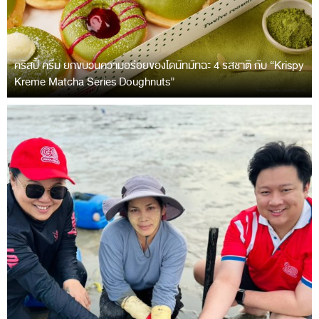
คริสปี้ ครีม ยกขบวนความอร่อยของโดนัทมัทฉะ 4 รสชาติ กับ “Krispy
Kreme Matcha Series Doughnuts”