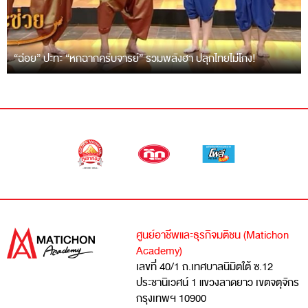
“ฉ่อย” ปะทะ “หกฉากครับจารย์” รวมพลังฮา ปลุกไทยไม่โกง!
ศูนย์อาชีพและธุรกิจมติชน (Matichon
Academy)
เลขที่ 40/1 ถ.เทศบาลนิมิตใต้ ซ.12
ประชานิเวศน์ 1 แขวงลาดยาว เขตจตุจักร
กรุงเทพฯ 10900