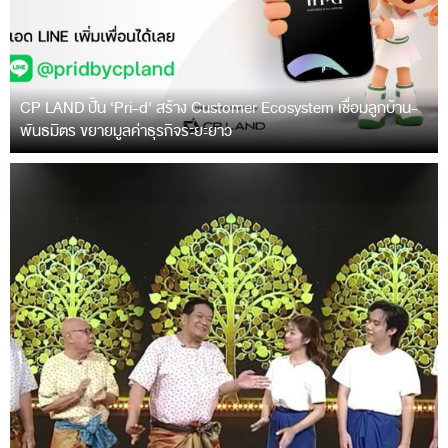
CP LAND ปั้น ‘Pri-d’ สร้าง Customer Ecosystem เชื่อมลูกบ้าน-
พันธมิตร ขยายมูลค่าธุรกิจระยะยาว