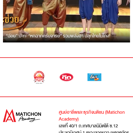
“ฉ่อย” ปะทะ “หกฉากครับจารย์” รวมพลังฮา ปลุกไทยไม่โกง!
ศูนย์อาชีพและธุรกิจมติชน (Matichon
Academy)
เลขที่ 40/1 ถ.เทศบาลนิมิตใต้ ซ.12
ประชานิเวศน์ 1 แขวงลาดยาว เขตจตุจักร