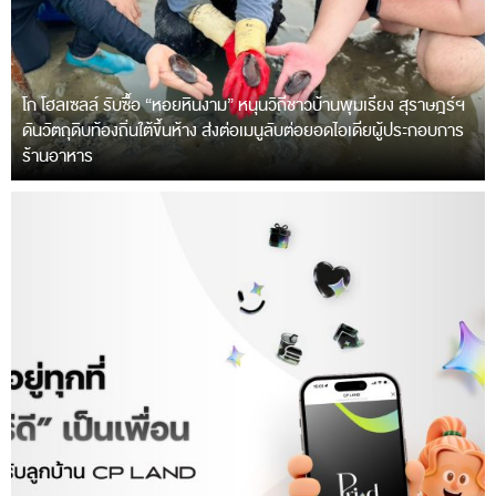
โก โฮลเซลล์ รับซื้อ “หอยหินงาม” หนุนวิถีชาวบ้านพุมเรียง สุราษฎร์ฯ
ดันวัตถุดิบท้องถิ่นใต้ขึ้นห้าง ส่งต่อเมนูลับต่อยอดไอเดียผู้ประกอบการ
ร้านอาหาร