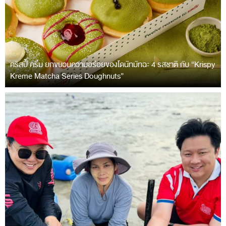
คริสปี้ ครีม ยกขบวนความอร่อยของโดนัทมัทฉะ 4 รสชาติ กับ “Krispy
Kreme Matcha Series Doughnuts”