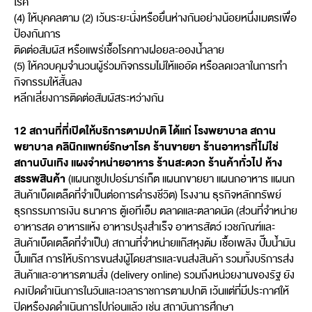
โรค
(4) ให้บุคคลตาม (2) เว้นระยะนั่งหรือยื่นห่างกันอย่างน้อยหนึ่งเมตรเพื่อ
ป้องกันการ
ติดต่อสัมผัส หรือแพร่เชื้อโรคทางฝอยละอองน้ำลาย
(5) ให้ควบคุมจำนวนผู้ร่วมกิจกรรมไม่ให้แออัด หรือลดเวลาในการทำ
กิจกรรมให้สั้นลง
หลีกเลี่ยงการติดต่อสัมผัสระหว่างกัน
12 สถานที่ที่เปิดให้บริการตามปกติ ได้แก่ โรงพยาบาล สถาน
พยาบาล คลินิกแพทย์รักษาโรค ร้านขายยา ร้านอาหารที่ไม่ใช่
สถานบันเทิง แผงจำหน่ายอาหาร ร้านสะดวก ร้านค้าทั่วไป ห้าง
สรรพสินค้า
(แผนกซูปเปอร์มาร์เก็ต แผนกขายยา แผนกอาหาร แผนก
สินค้าเบ็ดเตล็ดที่จำเป็นต่อการดำรงชีวิต) โรงงาน ธุรกิจหลักทรัพย์
ธุรกรรมการเงิน ธนาคาร ตู้เอทีเอ็ม ตลาดและตลาดนัด (ส่วนที่จำหน่าย
อาหารสด อาหารแห้ง อาหารปรุงสำเร็จ อาหารสัตว์ เวชภัณฑ์และ
สินค้าเบ็ดเตล็ดที่จำเป็น) สถานที่จำหน่ายแก๊สหุงต้ม เชื้อเพลิง ปั๊มน้ำมัน
ปั๊มแก๊ส การให้บริการขนส่งผู้โดยสารและขนส่งสินค้า รวมทั้งบริการส่ง
สินค้าและอาหารตามสั่ง (delivery online) รวมถึงหน่วยงานของรัฐ ยัง
คงเปิดดำเนินการในวันและเวลาราชการตามปกติ เว้นแต่ที่มีประกาศให้
ปิดหรืองดดำเนินการไปก่อนแล้ว เช่น สถาบันการศึกษา