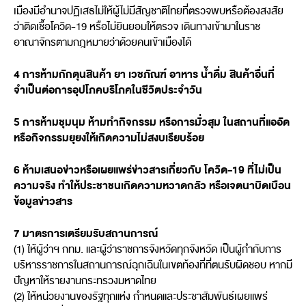
เมืองมีอำนาจปฏิเสธไม่ให้ผู้ไม่มีสัญชาติไทยที่ตรวจพบหรือต้องสงสัย
ว่าติดเชื้อโควิด-19 หรือไม่ยินยอมให้ตรวจ เดินทางเข้ามาในราช
อาณาจักรตามกฎหมายว่าด้วยคนเข้าเมืองได้
4 การห้ามกักตุนสินค้า ยา เวชภัณฑ์ อาหาร น้ำดื่ม สินค้าอื่นที่
จำเป็นต่อการอุปโภคบริโภคในชีวิตประจำวัน
5 การห้ามชุมนุม ห้ามทำกิจกรรม หรือการมั่วสุม ในสถานที่แออัด
หรือกิจกรรมยุยงให้เกิดความไม่สงบเรียบร้อย
6 ห้ามเสนอข่าวหรือเผยแพร่ข่าวสารเกี่ยวกับ โควิด-19 ที่ไม่เป็น
ความจริง ทำให้ประชาชนเกิดความหวาดกลัว หรือเจตนาบิดเบือน
ข้อมูลข่าวสาร
7 มาตรการเตรียมรับสถานการณ์
(1) ให้ผู้ว่าฯ กทม. และผู้ว่าราชการจังหวัดทุกจังหวัด เป็นผู้กำกับการ
บริหารราชการในสถานการณ์ฉุกเฉินในเขตท้องที่ที่ตนรับผิดชอบ หากมี
ปัญหาให้รายงานกระทรวงมหาดไทย
(2) ให้หน่วยงานของรัฐทุกแห่ง กำหนดและประชาสัมพันธ์เผยแพร่