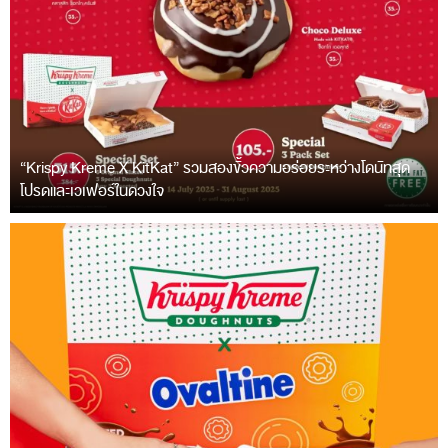
“Krispy Kreme X KitKat” รวมสองขั้วความอร่อยระหว่างโดนัทสุด
โปรดและเวเฟอร์ในดวงใจ