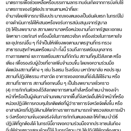
มาตรการเพื่อช่วยเหลือหรือบรรเทาผลกระทบอันเกิดจากการบังคับใช้
มาตรการของรัฐต่อประชาชนตามหน้าที่และ
อำนาจโดยพิจารณาใช้งบประมาณของตนเองเป็นอันดับแรก ในกรณีไม่
อาจดำเนินการได้ให้เสนอหรือขอรับการสนับสนุนจากรัฐบาล
(3) ให้โรงพยาบาล สถานพยาบาลหรือหน่วยงานทั้งภาครัฐและเอกชน
จัดหายา เวชภัณฑ์ เครื่องมือในการตรวจโรค เครื่องช่วยในการหายใจ
และอุปกรณ์อื่น ๆ ที่จำเป็นให้เพียงพอตามมาตรฐานที่กระทรวง
สาธารณสุขกำหนดหรือแนะนำ ทั้งนี้ รวมถึงการเตรียมบุคลากร
ทางการแพทย์ และการเตรียมสถานที่กักกัน สถานที่คุมไว้สังเกต หรือ
เตียง เพื่อรองรับผู้ป่วยที่อาจเพิ่มจำนวนขึ้น โดยขอความร่วมมือ
ดัดแปลงสถานที่ต่าง ๆ เช่น โรงแรม โรงเรียน มหาวิทยาลัย หอประชุม
สถานที่ปฏิบัติธรรม ศาลาวัด อาคารของเอกชนที่ยังไม่ได้ใช้งาน หรือ
สถานที่ราชการ สถานที่เอกขนอื่น ๆ เป็นโรงพยาบาลชั่วคราว
(4) การกักกันตัวเองไว้สังเกตอาการตามคำสั่งหรือคำแนะนำของเจ้า
หน้าที่หรือเป็นผู้เดินทางข้ามเขตมาจากพื้นที่จังหวัดอื่นให้เจ้าหน้าที่หรือ
หน่วยปฏิบัติการควบคุมโรคติดต่อที่ผู้ว่าราชการจังหวัดจัดตั้งขึ้น หรือ
อาสาสมัครที่ปฏิบัติงานให้แก่ทางราชการสามารถเข้าตรวจสอบการเฝ้า
ระวังหรือความเข้มงวดจริงจังในการกักกันตนเองและให้คำแนะนำวิธี
ปฏิบัติที่ถูกต้องได้ ในกรณีนี้อาจขอความร่วมมือจากประชาชนในท้อง
ถิ่นให้ช่วยตรวจสอบด้วยก็ได้ ในกรณีตาม (3) ให้ปฏิบัติให้ถูกต้องตาม