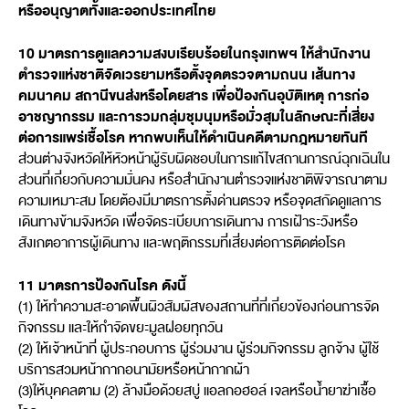
หรืออนุญาตทั้งและออกประเทศไทย
10 มาตรการดูแลความสงบเรียบร้อยในกรุงเทพฯ ให้สำนักงาน
ตำรวจแห่งชาติจัดเวรยามหรือตั้งจุดตรวจตามถนน เส้นทาง
คมนาคม สถานีขนส่งหรือโดยสาร เพื่อป้องกันอุบัติเหตุ การก่อ
อาชญากรรม และการวมกลุ่มชุมนุมหรือมั่วสุมในลักษณะที่เสี่ยง
ต่อการแพร่เชื้อโรค หากพบเห็นให้ดำเนินคดีตามกฎหมายทันที
ส่วนต่างจังหวัดให้หัวหน้าผู้รับผิดชอบในการแก้ไขสถานการณ์ฉุกเฉินใน
ส่วนที่เกี่ยวกับความมั่นคง หรือสำนักงานตำรวจแห่งชาติพิจารณาตาม
ความเหมาะสม โดยต้องมีมาตรการตั้งด่านตรวจ หรือจุดสกัดดูแลการ
เดินทางข้ามจังหวัด เพื่อจัดระเบียบการเดินทาง การเฝ้าระวังหรือ
สังเกตอาการผู้เดินทาง และพฤติกรรมที่เสี่ยงต่อการติดต่อโรค
11 มาตรการป้องกันโรค ดังนี้
(1) ให้ทำความสะอาดพื้นผิวสัมผัสของสถานที่ที่เกี่ยวข้องก่อนการจัด
กิจกรรม และให้กำจัดขยะมูลฝอยทุกวัน
(2) ให้เจ้าหน้าที่ ผู้ประกอบการ ผู้ร่วมงาน ผู้ร่วมกิจกรรม ลูกจ้าง ผู้ใช้
บริการสวมหน้ากากอนามัยหรือหน้ากากผ้า
(3)ให้บุคคลตาม (2) ล้างมือด้วยสบู่ แอลกอฮอล์ เจลหรือน้ำยาฆ่าเชื้อ