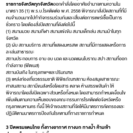
ราชการจังหวัดทุกจังหวัด
ออกคำสั่งโดยอาศัยอำนาจตามความใน
มาตรา 35 (1) พ.ร.บ.โรคติดต่อ พ.ศ. 2558 พิจารณาสั่งปิดสถานที่ที่มี
คนจำนวนมากไปทำกิจกรรมร่วมกันและเสี่ยงต่อการแพร่เชื้อเป็นการ
ชั่วคราว โดยต้องสั่งปิดสถานที่ดังต่อไปนี้
(1) สนามมวย สนามกีฬา สนามแข่งขัน สนามเด็กเล่น สนามม้าในทุก
จังหวัด
(2) ผับ สถานบริการ สถานที่แสดงมหรสพ สถานที่มีการแสดงหรือการ
ละเล่นสาธารณะ
สถานประกอบการ อาบ อบ นวด และนวดแผนโบราณ สปา สถานที่ออก
กำลังกาย (ฟิตเนส)
สถานบันเทิง ในกรุงเทพฯและปริมณฑล
(3) แหล่งท่องเที่ยวธรรมชาติ พิพิธภัณฑสถาน ห้องสมุดสาธารณะ
ศาสนสถาน สถานีขนส่งหรือโดยสาร ตลาด ห้างสรรพสินค้า ให้
พิจารณาโดยสั่งปิดเฉพาะส่วนหรือทั้งหมด โดยสามารถกำหนดเงื่อนไข
เพิ่มเติมตามความเห็นชอบของคณะกรรมการโรคติดต่อจังหวัดหรือ
กรุงเทพมหานคร ทั้งนี้ ให้เจ้าของสถานที่จัดให้มีมาตรการคัดกรองและ
ปฏิบัติตามมาตรการป้องกันโรคตามที่ทางราชการกำหนด
3 ปิดพรมแดนไทย ทั้งทางอากาศ ทางบก ทางน้ำ ห้ามเข้า