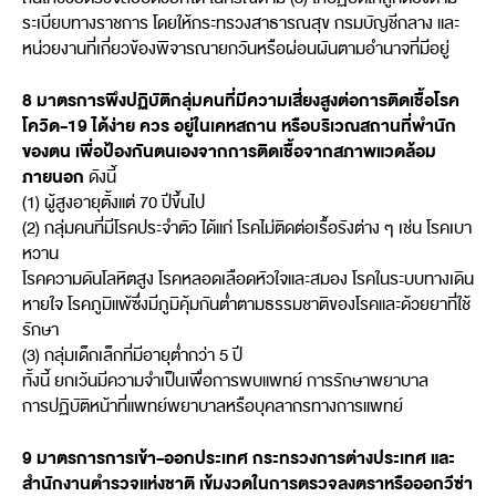
ระเบียบทางราชการ โดยให้กระทรวงสาธารณสุข กรมบัญชีกลาง และ
หน่วยงานที่เกี่ยวข้องพิจารณายกวันหรือผ่อนผันตามอำนาจที่มีอยู่
8 มาตรการพึงปฏิบัติกลุ่มคนที่มีความเสี่ยงสูงต่อการติดเชื้อโรค
โควิด-19 ได้ง่าย ควร อยู่ในเคหสถาน หรือบริเวณสถานที่พำนัก
ของตน เพื่อป้องกันตนเองจากการติดเชื้อจากสภาพแวดล้อม
ภายนอก
ดังนี้
(1) ผู้สูงอายุตั้งแต่ 70 ปีขึ้นไป
(2) กลุ่มคนที่มีโรคประจำตัว ได้แก่ โรคไม่ติดต่อเรื้อรังต่าง ๆ เช่น โรคเบา
หวาน
โรคความดันโลหิตสูง โรคหลอดเลือดหัวใจและสมอง โรคในระบบทางเดิน
หายใจ โรคภูมิแพ้ซึ่งมีภูมิคุ้มกันต่ำตามธรรมชาติของโรคและด้วยยาที่ใช้
รักษา
(3) กลุ่มเด็กเล็กที่มีอายุต่ำกว่า 5 ปี
ทั้งนี้ ยกเว้นมีความจำเป็นเพื่อการพบแพทย์ การรักษาพยาบาล
การปฏิบัติหน้าที่แพทย์พยาบาลหรือบุคลากรทางการแพทย์
9 มาตรการการเข้า-ออกประเทศ กระทรวงการต่างประเทศ และ
สำนักงานตำรวจแห่งชาติ เข้มงวดในการตรวจลงตราหรือออกวีซ่า