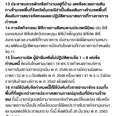
13 ประชาชนควรพักหรือทำงานอยู่ที่บ้าน งดหรือชะลอการเดิน
ทางข้ามเขตพื้นที่จังหวัดในกรณีจำเป็นต้องเดินทางข้ามเขตพื้นที่
ต้องรับการตรวจคัดกรองและปฏิบัติตามมาตรการที่ทางราชการ
กำหนด
14 การจัดกิจกรรม พิธีการทางสังคมตามประเพณีนิยม
เช่น พิธี
มงคลสมรส พิธีเช่นไหว้บรรพบุรุษ พิธีบำเพ็ญกุศล พิธีศพ พิธี
สงกรานต์ และงานพิธีที่ทางราชการ ยังสามารถจัดได้ตามความเหมาะ
สม แต่ต้องปฏิบัติตามมาตรการป้องกันโรคตามที่ทางราชการกำหนดใน
ข้อ 11
15 โทษความผิด ผู้ฝ่าผืนหรือไม่ปฏิบัติตามข้อ 1 – 6 แห่งข้อ
กำหนดนี้
ต้องรับโทษตามมาตรา 18 พระราชกำหนดการบริหาร
ราชการในสถานการณ์ฉุกเฉิน พ.ศ. 2548 และอาจมีความผิดตาม
มาตรา 52 พ.ร.บ.โรคติดต่อ พ.ศ. 2548 หรือมาตรา 41 พ.ร.บ.ว่าด้วย
ราคาสินค้าและบริการ พ.ศ. 2542 แล้วแต่กรณี
16 การใช้บังคับข้อกำหนดนี้ให้ใช้บังคับทั่วราชอาณาจักร รวมทั้ง
พื้นที่ที่อยู่ระหว่างการประกาศสถานการณ์ฉุกเฉินที่มีความร้าย
แรง
ทั้งนี้ นายกรัฐมนตรีสามารถออกข้อกำหนดเปลี่ยนแปลง เพิ่มหรือ
ลดมาตรการ/เงื่อนไข หรือเงื่อนเวลาได้โดยประกาศในราชกิจจานุเบกษา
และเผยแพรให้ประชาชนทราบ ทั้งนี้ ตั้งแต่วันที่ 26 มีนาคม พ.ศ. 2563