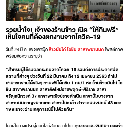
รวยน้ำใจ! เจ้าของร้านข้าว เปิด “ให้กินฟรี”
เห็นใจคนที่ต้องตกงานจากโควิด-19
ข้าวมันไก่ โอชิน สาขาพรานนก
วันที่ 24 มี.ค. เพจเฟซบุ๊ก
โพสต์ภาพ
พร้อมข้อความระบุว่า
“สำหรับผู้ได้รับผลกระทบจากโควิด-19 รวมถึงการประกาศปิด
สถานที่ต่างๆ ช่วงวันที่ 22 มีนาคม ถึง 12 เมษายน 2563
ถ้าไม่
สามารถจ่ายได้จริงๆ ทานฟรีได้ครับ 1 คน/1 ห่อ ร้านข้าวมันไก่ โอ
ชิน สาขาพรานนก สาขาตัดใหม่ราชพฤกษ์-ศิริราช สาขา
จรัญสนิทวงศ์ 37 สาขาพาณิชย์ราชดำเนิน สาขาปั๊มบางจาก
สาขาถนนกาญจนาภิเษก สาขาปิ่นเกล้า สาขาถนนจันทน์ 43 แยก
19
#
เราจะผ่านเหตุการณ์นี้ไปด้วยกัน”
คุณกระแต-จันทิมา ยอดขำ
โดยเส้นทางเศรษฐีออนไลน์สอบถามไปยัง