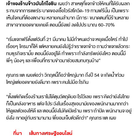
เจ้าของร้านข้าวมันไก่โอชิน
เผยว่า สาเหตุที่แจกข้าวให้คนที่ได้รับผลก
ระทบจากการแพร่ระบาดของเชื้อไวรัสโควิด-19 ทานฟรีนั้น เป็นเพราะ
เห็นใจคนที่ต้องตกงาน หลายคนลำบาก มีภาระ ขนาดตนที่มีร้านหลาย
สาขาจากยอดขายเคยดี ตอนนี้ยังแย่ ลดไปประมาณ 60-70%
“เริ่มแจกฟรีตั้งแต่วันที่ 21 มีนาคม ไม่มีกำหนดว่าจะหยุดเมื่อไหร่ ทำไป
เรื่อยๆ ใครมาก็ให้ แต่หลายคนยังไม่รู้ว่าเราแจกข้าว ถามว่าแจกแล้วกระ
ทบธุรกิจเรามั้ย ตอนนี้ยังอยู่ได้ ทำเพราะกำลังทรัพย์ยังไหว ตอนนี้มี
พี่ๆ น้องๆ และเพื่อนที่ทราบข่าวมาช่วยสมทบทุนบ้าง”
คุณกระแต เผยต่อว่า วิกฤตนี้ถือว่าใหญ่มาก ถึงปี 54 จะเกิดน้ำท่วม
ใหญ่แต่ยอดขายยังดีมาก เพราะคนไม่มีอะไรกิน
“ตั้งแต่เกิดเรื่องร้านเราไม่ได้ตุนวัตถุดิบอะไรไว้เลย เพราะคิดว่ายังไงไทย
ก็เป็นคลังอาหาร แต่จะไประวังในเรื่องสุขอนามัยของพนักงานมากกว่า
ให้ดูแลตัวเองให้ดี และตอนนี้ยังไม่คิดปิดร้าน เพราะถ้าปิด พนักงานจะอยู่
ยังไง เขาอยู่กับเรามานาน พี่ยอมเจ็บตัวดีกว่า” คุณกระแต เผย
ที่มา
เส้นทางเศรษฐีออนไลน์