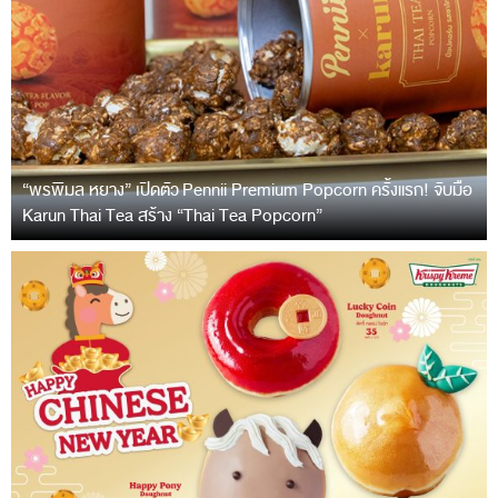
“พรพิมล หยาง” เปิดตัว Pennii Premium Popcorn ครั้งแรก! จับมือ
Karun Thai Tea สร้าง “Thai Tea Popcorn”