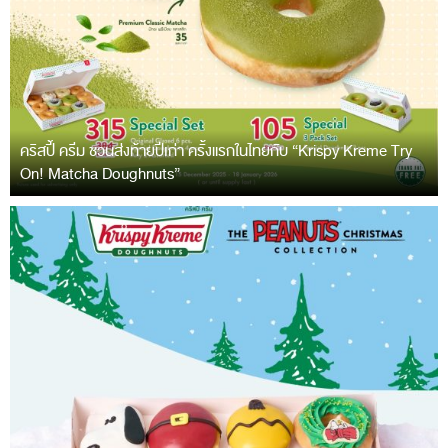
คริสปี้ ครีม ชวนส่งท้ายปีเก่า ครั้งแรกในไทยกับ “Krispy Kreme Try
On! Matcha Doughnuts”