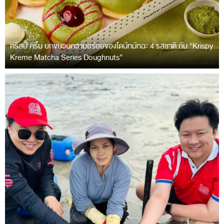
คริสปี้ ครีม ยกขบวนความอร่อยของโดนัทมัทฉะ 4 รสชาติ กับ “Krispy
Kreme Matcha Series Doughnuts”