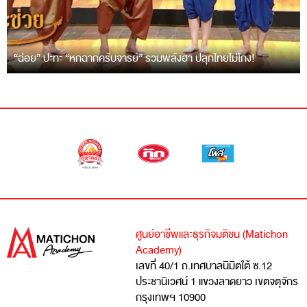
“ฉ่อย” ปะทะ “หกฉากครับจารย์” รวมพลังฮา ปลุกไทยไม่โกง!
ศูนย์อาชีพและธุรกิจมติชน (Matichon
Academy)
เลขที่ 40/1 ถ.เทศบาลนิมิตใต้ ซ.12
ประชานิเวศน์ 1 แขวงลาดยาว เขตจตุจักร
กรุงเทพฯ 10900