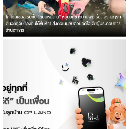
โก โฮลเซลล์ รับซื้อ “หอยหินงาม” หนุนวิถีชาวบ้านพุมเรียง สุราษฎร์ฯ
ดันวัตถุดิบท้องถิ่นใต้ขึ้นห้าง ส่งต่อเมนูลับต่อยอดไอเดียผู้ประกอบการ
ร้านอาหาร