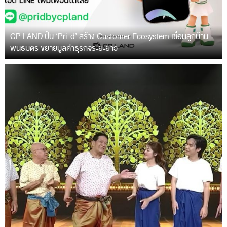
CP LAND ปั้น ‘Pri-d’ สร้าง Customer Ecosystem เชื่อมลูกบ้าน-
พันธมิตร ขยายมูลค่าธุรกิจระยะยาว