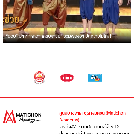
“ฉ่อย” ปะทะ “หกฉากครับจารย์” รวมพลังฮา ปลุกไทยไม่โกง!
ศูนย์อาชีพและธุรกิจมติชน (Matichon
Academy)
เลขที่ 40/1 ถ.เทศบาลนิมิตใต้ ซ.12
ประชานิเวศน์ 1 แขวงลาดยาว เขตจตุจักร