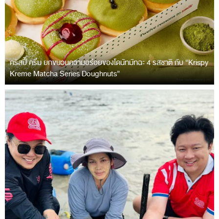
คริสปี้ ครีม ยกขบวนความอร่อยของโดนัทมัทฉะ 4 รสชาติ กับ “Krispy
Kreme Matcha Series Doughnuts”