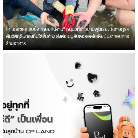
โก โฮลเซลล์ รับซื้อ “หอยหินงาม” หนุนวิถีชาวบ้านพุมเรียง สุราษฎร์ฯ
ดันวัตถุดิบท้องถิ่นใต้ขึ้นห้าง ส่งต่อเมนูลับต่อยอดไอเดียผู้ประกอบการ
ร้านอาหาร