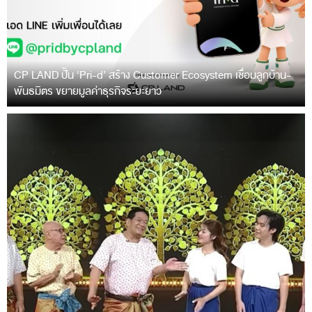
CP LAND ปั้น ‘Pri-d’ สร้าง Customer Ecosystem เชื่อมลูกบ้าน-
พันธมิตร ขยายมูลค่าธุรกิจระยะยาว