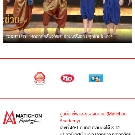
“ฉ่อย” ปะทะ “หกฉากครับจารย์” รวมพลังฮา ปลุกไทยไม่โกง!
ศูนย์อาชีพและธุรกิจมติชน (Matichon
Academy)
เลขที่ 40/1 ถ.เทศบาลนิมิตใต้ ซ.12
ประชานิเวศน์ 1 แขวงลาดยาว เขตจตุจักร