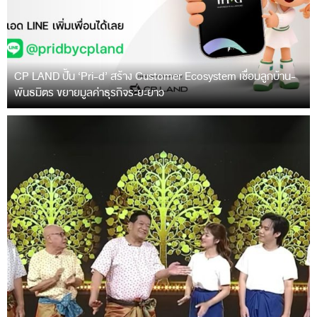
CP LAND ปั้น ‘Pri-d’ สร้าง Customer Ecosystem เชื่อมลูกบ้าน-
พันธมิตร ขยายมูลค่าธุรกิจระยะยาว