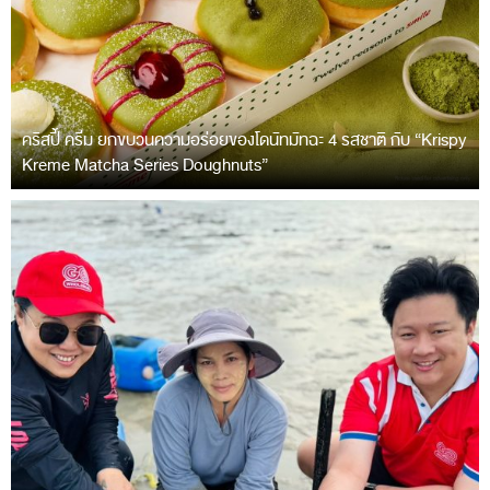
คริสปี้ ครีม ยกขบวนความอร่อยของโดนัทมัทฉะ 4 รสชาติ กับ “Krispy
Kreme Matcha Series Doughnuts”