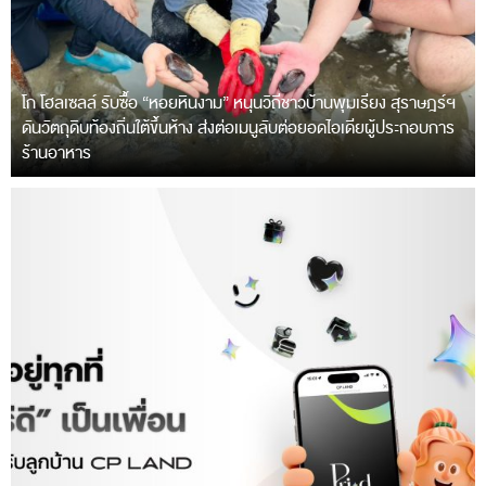
โก โฮลเซลล์ รับซื้อ “หอยหินงาม” หนุนวิถีชาวบ้านพุมเรียง สุราษฎร์ฯ
ดันวัตถุดิบท้องถิ่นใต้ขึ้นห้าง ส่งต่อเมนูลับต่อยอดไอเดียผู้ประกอบการ
ร้านอาหาร