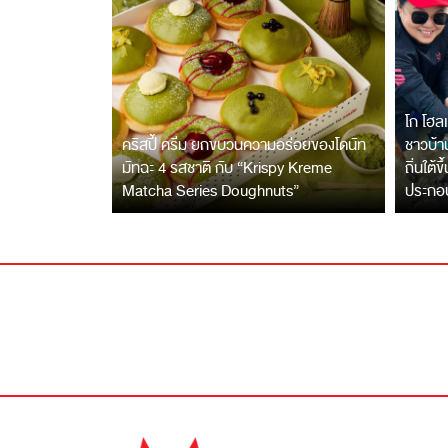
โก โฮลเ
คริสปี้ ครีม ยกขบวนความอร่อยของโดนัท
ชาวบ้าน
มัทฉะ 4 รสชาติ กับ “Krispy Kreme
ถิ่นใต้ข
Matcha Series Doughnuts”
ประกอ