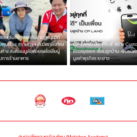
ซลล์ รับซื้อ “หอยหินงาม” หนุนวิถี
พุมเรียง สุราษฎร์ฯ ดันวัตถุดิบท้อง
CP LAND ปั้น ‘Pri-d’ สร้าง Cus
ึ้นห้าง ส่งต่อเมนูลับต่อยอดไอเดียผู้
Ecosystem เชื่อมลูกบ้าน-พันธมิ
บการร้านอาหาร
มูลค่าธุรกิจระยะยาว
ศูนย์อาชีพและธุรกิจมติชน (Matichon Academy)