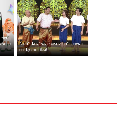
tomer
ตร ขยาย
“ฉ่อย” ปะทะ “หกฉากครับจารย์” รวมพลัง
ฮา ปลุกไทยไม่โกง!