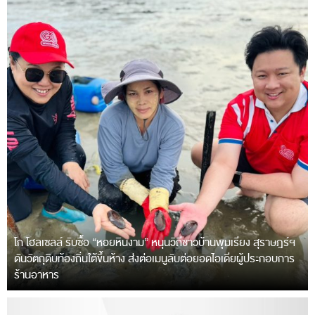
โก โฮลเซลล์ รับซื้อ “หอยหินงาม” หนุนวิถีชาวบ้านพุมเรียง สุราษฎร์ฯ
ดันวัตถุดิบท้องถิ่นใต้ขึ้นห้าง ส่งต่อเมนูลับต่อยอดไอเดียผู้ประกอบการ
ร้านอาหาร