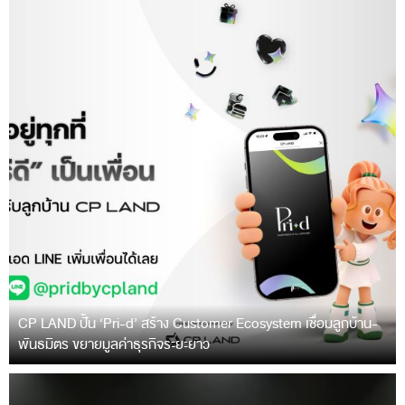
CP LAND ปั้น ‘Pri-d’ สร้าง Customer Ecosystem เชื่อมลูกบ้าน-
พันธมิตร ขยายมูลค่าธุรกิจระยะยาว