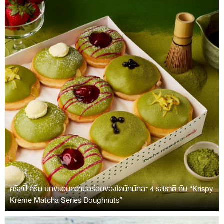
คริสปี้ ครีม ยกขบวนความอร่อยของโดนัทมัทฉะ 4 รสชาติ กับ “Krispy
Kreme Matcha Series Doughnuts”