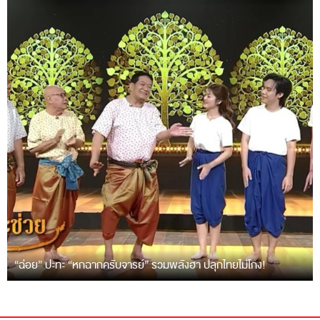
“ฉ่อย” ปะทะ “หกฉากครับจารย์” รวมพลังฮา ปลุกไทยไม่โกง!