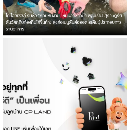
โก โฮลเซลล์ รับซื้อ “หอยหินงาม” หนุนวิถีชาวบ้านพุมเรียง สุราษฎร์ฯ
ดันวัตถุดิบท้องถิ่นใต้ขึ้นห้าง ส่งต่อเมนูลับต่อยอดไอเดียผู้ประกอบการ
ร้านอาหาร