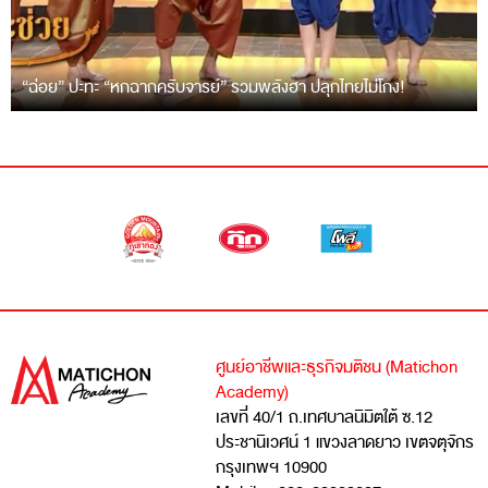
“ฉ่อย” ปะทะ “หกฉากครับจารย์” รวมพลังฮา ปลุกไทยไม่โกง!
ศูนย์อาชีพและธุรกิจมติชน (Matichon
Academy)
เลขที่ 40/1 ถ.เทศบาลนิมิตใต้ ซ.12
ประชานิเวศน์ 1 แขวงลาดยาว เขตจตุจักร
กรุงเทพฯ 10900