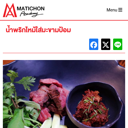
Skip
to
Menu
content
น้ำพริกไหม้ใส่มะขามป้อม