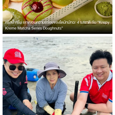
คริสปี้ ครีม ยกขบวนความอร่อยของโดนัทมัทฉะ 4 รสชาติ กับ “Krispy
Kreme Matcha Series Doughnuts”