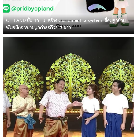
CP LAND ปั้น ‘Pri-d’ สร้าง Customer Ecosystem เชื่อมลูกบ้าน-
พันธมิตร ขยายมูลค่าธุรกิจระยะยาว