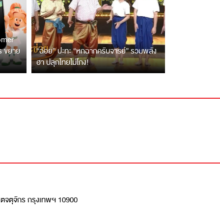
tomer
ตร ขยาย
“ฉ่อย” ปะทะ “หกฉากครับจารย์” รวมพลัง
ฮา ปลุกไทยไม่โกง!
เขตจตุจักร กรุงเทพฯ 10900