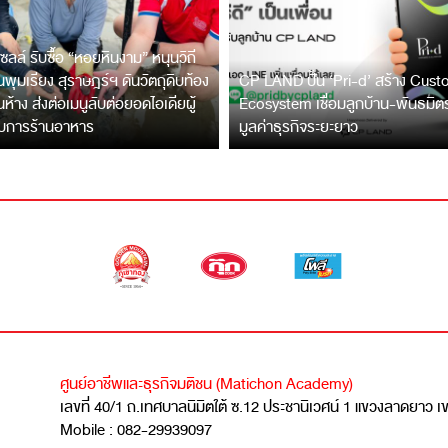
ซลล์ รับซื้อ “หอยหินงาม” หนุนวิถี
พุมเรียง สุราษฎร์ฯ ดันวัตถุดิบท้อง
CP LAND ปั้น ‘Pri-d’ สร้าง Cus
ึ้นห้าง ส่งต่อเมนูลับต่อยอดไอเดียผู้
Ecosystem เชื่อมลูกบ้าน-พันธมิ
บการร้านอาหาร
มูลค่าธุรกิจระยะยาว
ศูนย์อาชีพและธุรกิจมติชน (Matichon Academy)
เลขที่ 40/1 ถ.เทศบาลนิมิตใต้ ซ.12 ประชานิเวศน์ 1 แขวงลาดยาว 
Mobile : 082-29939097