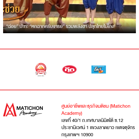
“ฉ่อย” ปะทะ “หกฉากครับจารย์” รวมพลังฮา ปลุกไทยไม่โกง!
ศูนย์อาชีพและธุรกิจมติชน (Matichon
Academy)
เลขที่ 40/1 ถ.เทศบาลนิมิตใต้ ซ.12
ประชานิเวศน์ 1 แขวงลาดยาว เขตจตุจักร
กรุงเทพฯ 10900