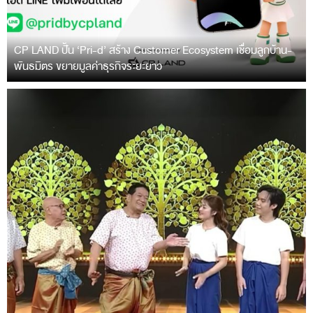
CP LAND ปั้น ‘Pri-d’ สร้าง Customer Ecosystem เชื่อมลูกบ้าน-
พันธมิตร ขยายมูลค่าธุรกิจระยะยาว