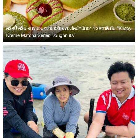
คริสปี้ ครีม ยกขบวนความอร่อยของโดนัทมัทฉะ 4 รสชาติ กับ “Krispy
Kreme Matcha Series Doughnuts”