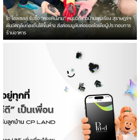
โก โฮลเซลล์ รับซื้อ “หอยหินงาม” หนุนวิถีชาวบ้านพุมเรียง สุราษฎร์ฯ
ดันวัตถุดิบท้องถิ่นใต้ขึ้นห้าง ส่งต่อเมนูลับต่อยอดไอเดียผู้ประกอบการ
ร้านอาหาร