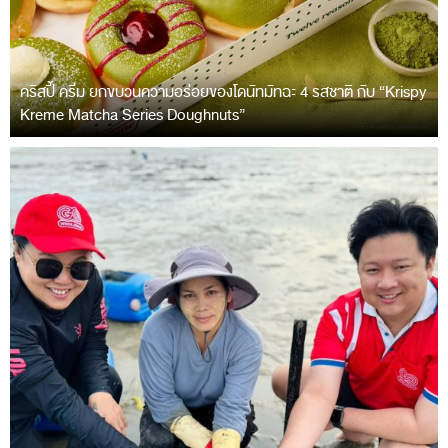
คริสปี้ ครีม ยกขบวนความอร่อยของโดนัทมัทฉะ 4 รสชาติ กับ “Krispy
Kreme Matcha Series Doughnuts”