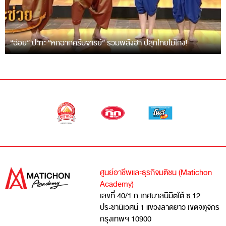
“ฉ่อย” ปะทะ “หกฉากครับจารย์” รวมพลังฮา ปลุกไทยไม่โกง!
ศูนย์อาชีพและธุรกิจมติชน (Matichon
Academy)
เลขที่ 40/1 ถ.เทศบาลนิมิตใต้ ซ.12
ประชานิเวศน์ 1 แขวงลาดยาว เขตจตุจักร
กรุงเทพฯ 10900