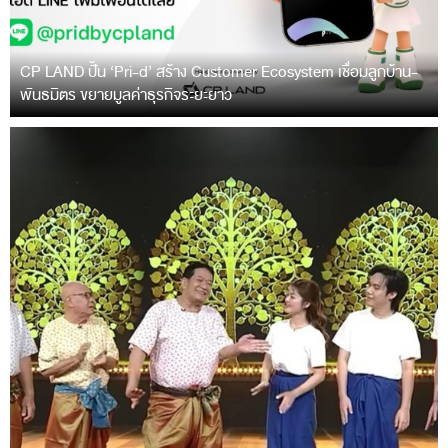
CP LAND ปั้น ‘Pri-d’ สร้าง Customer Ecosystem เชื่อมลูกบ้าน-
พันธมิตร ขยายมูลค่าธุรกิจระยะยาว