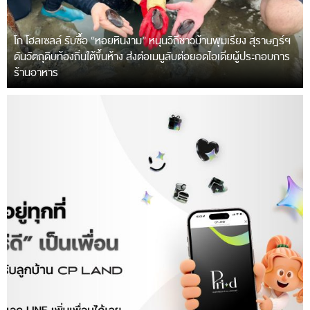
โก โฮลเซลล์ รับซื้อ “หอยหินงาม” หนุนวิถีชาวบ้านพุมเรียง สุราษฎร์ฯ
ดันวัตถุดิบท้องถิ่นใต้ขึ้นห้าง ส่งต่อเมนูลับต่อยอดไอเดียผู้ประกอบการ
ร้านอาหาร