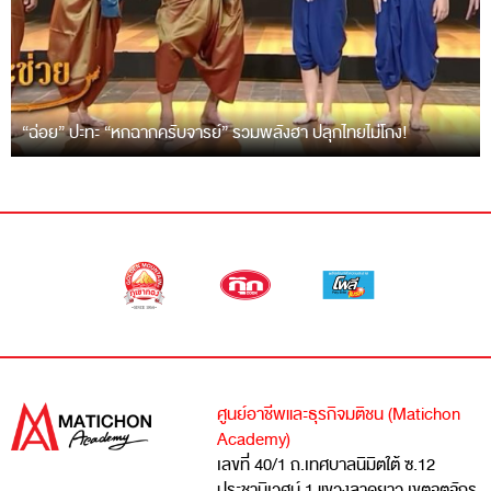
“ฉ่อย” ปะทะ “หกฉากครับจารย์” รวมพลังฮา ปลุกไทยไม่โกง!
ศูนย์อาชีพและธุรกิจมติชน (Matichon
Academy)
เลขที่ 40/1 ถ.เทศบาลนิมิตใต้ ซ.12
ประชานิเวศน์ 1 แขวงลาดยาว เขตจตุจักร