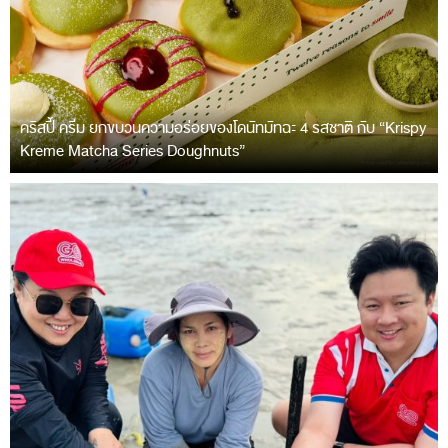
คริสปี้ ครีม ยกขบวนความอร่อยของโดนัทมัทฉะ 4 รสชาติ กับ “Krispy
Kreme Matcha Series Doughnuts”