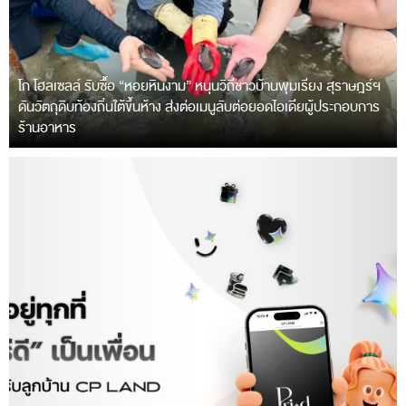
โก โฮลเซลล์ รับซื้อ “หอยหินงาม” หนุนวิถีชาวบ้านพุมเรียง สุราษฎร์ฯ
ดันวัตถุดิบท้องถิ่นใต้ขึ้นห้าง ส่งต่อเมนูลับต่อยอดไอเดียผู้ประกอบการ
ร้านอาหาร