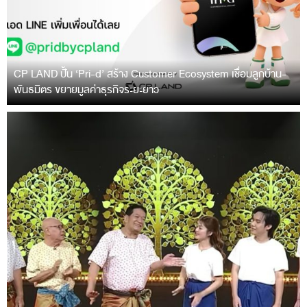
CP LAND ปั้น ‘Pri-d’ สร้าง Customer Ecosystem เชื่อมลูกบ้าน-
พันธมิตร ขยายมูลค่าธุรกิจระยะยาว