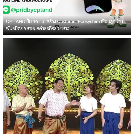
CP LAND ปั้น ‘Pri-d’ สร้าง Customer Ecosystem เชื่อมลูกบ้าน-
พันธมิตร ขยายมูลค่าธุรกิจระยะยาว