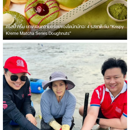
คริสปี้ ครีม ยกขบวนความอร่อยของโดนัทมัทฉะ 4 รสชาติ กับ “Krispy
Kreme Matcha Series Doughnuts”