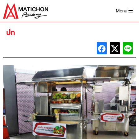
Skip
to
Menu
content
ปก