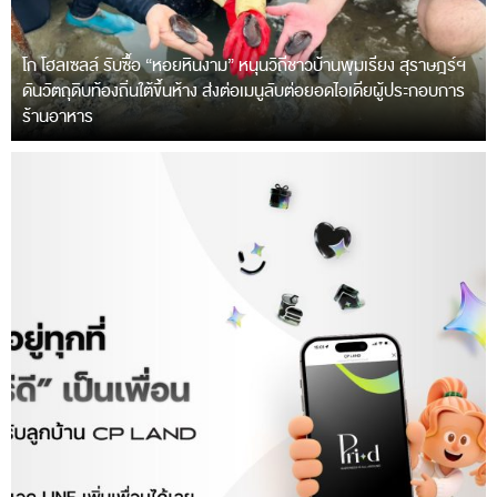
โก โฮลเซลล์ รับซื้อ “หอยหินงาม” หนุนวิถีชาวบ้านพุมเรียง สุราษฎร์ฯ
ดันวัตถุดิบท้องถิ่นใต้ขึ้นห้าง ส่งต่อเมนูลับต่อยอดไอเดียผู้ประกอบการ
ร้านอาหาร