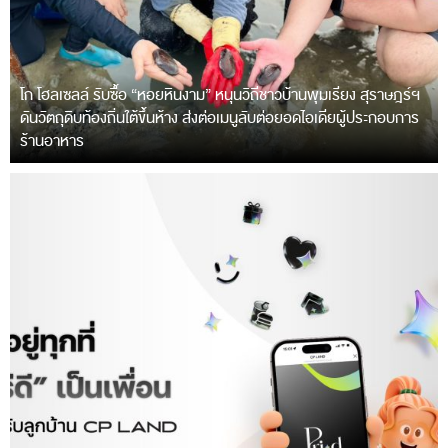
โก โฮลเซลล์ รับซื้อ “หอยหินงาม” หนุนวิถีชาวบ้านพุมเรียง สุราษฎร์ฯ
ดันวัตถุดิบท้องถิ่นใต้ขึ้นห้าง ส่งต่อเมนูลับต่อยอดไอเดียผู้ประกอบการ
ร้านอาหาร