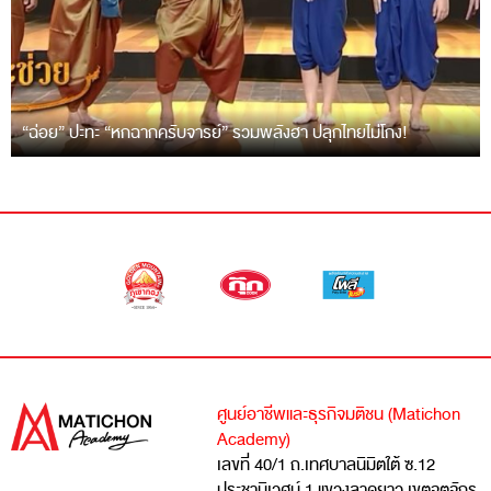
“ฉ่อย” ปะทะ “หกฉากครับจารย์” รวมพลังฮา ปลุกไทยไม่โกง!
ศูนย์อาชีพและธุรกิจมติชน (Matichon
Academy)
เลขที่ 40/1 ถ.เทศบาลนิมิตใต้ ซ.12
ประชานิเวศน์ 1 แขวงลาดยาว เขตจตุจักร