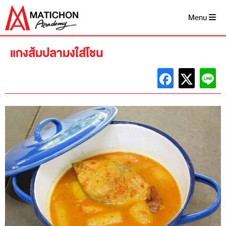
Skip
to
Menu
content
แกงส้มปลามงใส่โชน