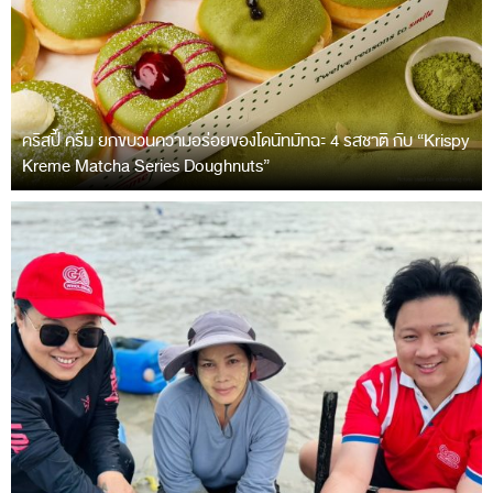
คริสปี้ ครีม ยกขบวนความอร่อยของโดนัทมัทฉะ 4 รสชาติ กับ “Krispy
Kreme Matcha Series Doughnuts”