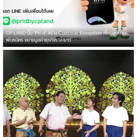
CP LAND ปั้น ‘Pri-d’ สร้าง Customer Ecosystem เชื่อมลูกบ้าน-
พันธมิตร ขยายมูลค่าธุรกิจระยะยาว