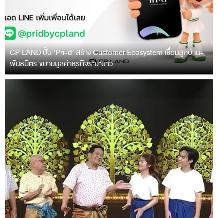
CP LAND ปั้น ‘Pri-d’ สร้าง Customer Ecosystem เชื่อมลูกบ้าน-
พันธมิตร ขยายมูลค่าธุรกิจระยะยาว