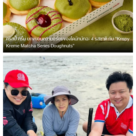
คริสปี้ ครีม ยกขบวนความอร่อยของโดนัทมัทฉะ 4 รสชาติ กับ “Krispy
Kreme Matcha Series Doughnuts”