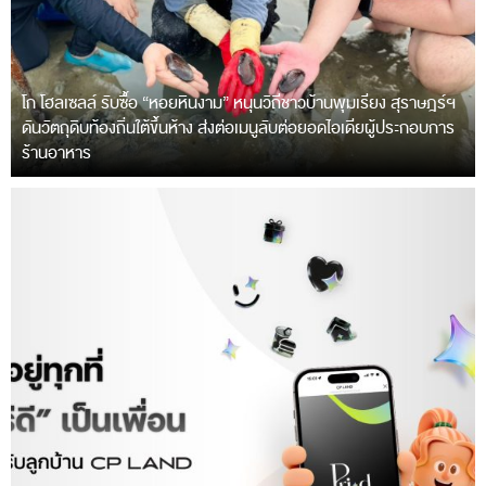
โก โฮลเซลล์ รับซื้อ “หอยหินงาม” หนุนวิถีชาวบ้านพุมเรียง สุราษฎร์ฯ
ดันวัตถุดิบท้องถิ่นใต้ขึ้นห้าง ส่งต่อเมนูลับต่อยอดไอเดียผู้ประกอบการ
ร้านอาหาร