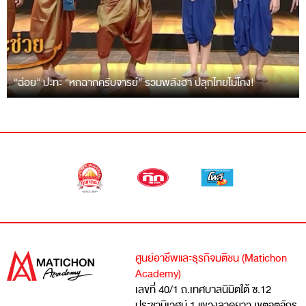
“ฉ่อย” ปะทะ “หกฉากครับจารย์” รวมพลังฮา ปลุกไทยไม่โกง!
ศูนย์อาชีพและธุรกิจมติชน (Matichon
Academy)
เลขที่ 40/1 ถ.เทศบาลนิมิตใต้ ซ.12
ประชานิเวศน์ 1 แขวงลาดยาว เขตจตุจักร