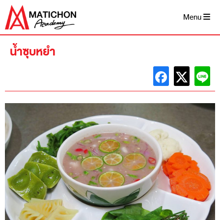
Skip
to
Menu
content
น้ำซุบหยำ