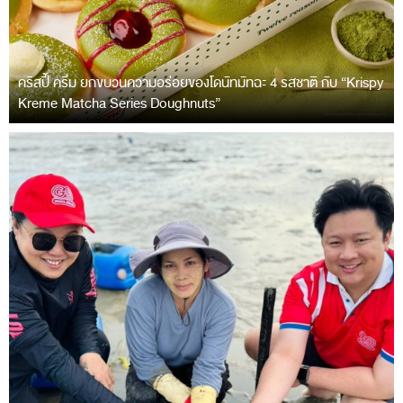
คริสปี้ ครีม ยกขบวนความอร่อยของโดนัทมัทฉะ 4 รสชาติ กับ “Krispy
Kreme Matcha Series Doughnuts”