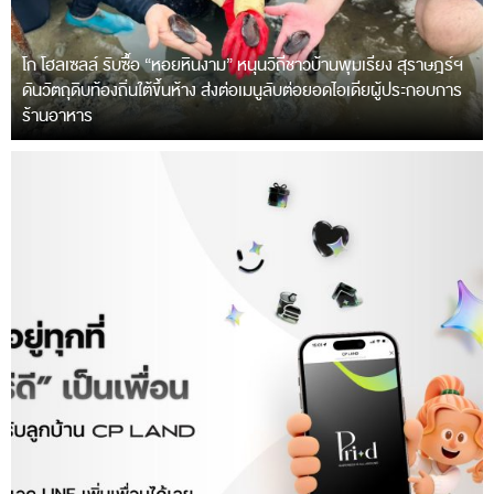
โก โฮลเซลล์ รับซื้อ “หอยหินงาม” หนุนวิถีชาวบ้านพุมเรียง สุราษฎร์ฯ
ดันวัตถุดิบท้องถิ่นใต้ขึ้นห้าง ส่งต่อเมนูลับต่อยอดไอเดียผู้ประกอบการ
ร้านอาหาร