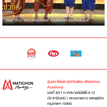
“ฉ่อย” ปะทะ “หกฉากครับจารย์” รวมพลังฮา ปลุกไทยไม่โกง!
ศูนย์อาชีพและธุรกิจมติชน (Matichon
Academy)
เลขที่ 40/1 ถ.เทศบาลนิมิตใต้ ซ.12
ประชานิเวศน์ 1 แขวงลาดยาว เขตจตุจักร
กรุงเทพฯ 10900