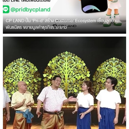
CP LAND ปั้น ‘Pri-d’ สร้าง Customer Ecosystem เชื่อมลูกบ้าน-
พันธมิตร ขยายมูลค่าธุรกิจระยะยาว