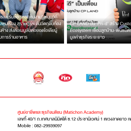
ซลล์ รับซื้อ “หอยหินงาม” หนุนวิถี
พุมเรียง สุราษฎร์ฯ ดันวัตถุดิบท้อง
CP LAND ปั้น ‘Pri-d’ สร้าง Cus
ึ้นห้าง ส่งต่อเมนูลับต่อยอดไอเดียผู้
Ecosystem เชื่อมลูกบ้าน-พันธมิ
บการร้านอาหาร
มูลค่าธุรกิจระยะยาว
ศูนย์อาชีพและธุรกิจมติชน (Matichon Academy)
เลขที่ 40/1 ถ.เทศบาลนิมิตใต้ ซ.12 ประชานิเวศน์ 1 แขวงลาดยาว 
Mobile : 082-29939097