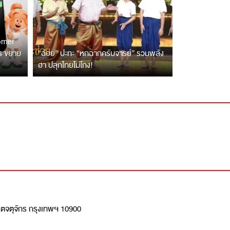
tomer
ตร ขยาย
“ฉ่อย” ปะทะ “หกฉากครับจารย์” รวมพลัง
ฮา ปลุกไทยไม่โกง!
เขตจตุจักร กรุงเทพฯ 10900