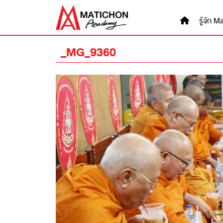
Skip
to
รู้จัก
content
_MG_9360