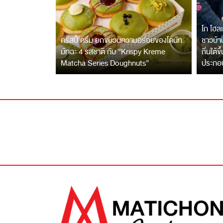
โก โฮลเ
คริสปี้ ครีม ยกขบวนความอร่อยของโดนัท
ชาวบ้าน
มัทฉะ 4 รสชาติ กับ “Krispy Kreme
ถิ่นใต้ข
Matcha Series Doughnuts”
ประกอ