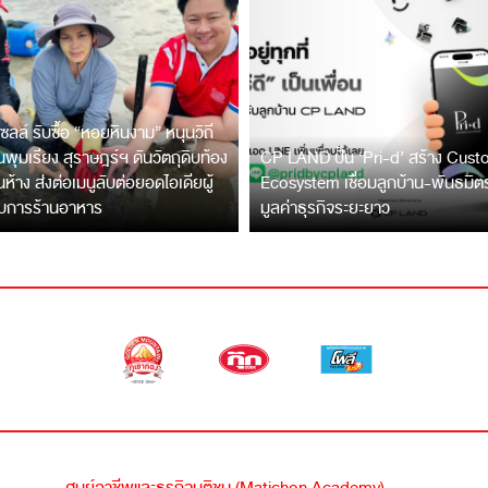
ซลล์ รับซื้อ “หอยหินงาม” หนุนวิถี
พุมเรียง สุราษฎร์ฯ ดันวัตถุดิบท้อง
CP LAND ปั้น ‘Pri-d’ สร้าง Cus
ึ้นห้าง ส่งต่อเมนูลับต่อยอดไอเดียผู้
Ecosystem เชื่อมลูกบ้าน-พันธมิ
บการร้านอาหาร
มูลค่าธุรกิจระยะยาว
ศูนย์อาชีพและธุรกิจมติชน (Matichon Academy)