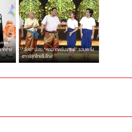
tomer
ตร ขยาย
“ฉ่อย” ปะทะ “หกฉากครับจารย์” รวมพลัง
ฮา ปลุกไทยไม่โกง!