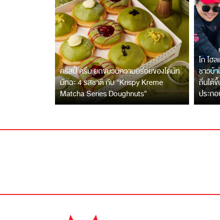
โก โฮลเ
คริสปี้ ครีม ยกขบวนความอร่อยของโดนัท
ชาวบ้าน
มัทฉะ 4 รสชาติ กับ “Krispy Kreme
ถิ่นใต้ข
Matcha Series Doughnuts”
ประกอ