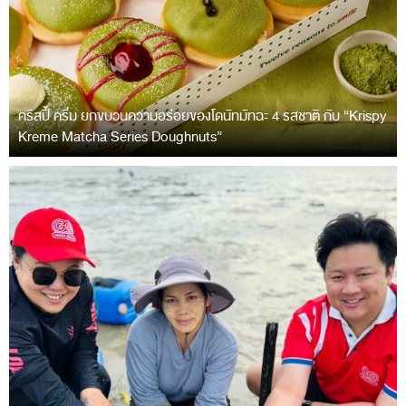
คริสปี้ ครีม ยกขบวนความอร่อยของโดนัทมัทฉะ 4 รสชาติ กับ “Krispy
Kreme Matcha Series Doughnuts”