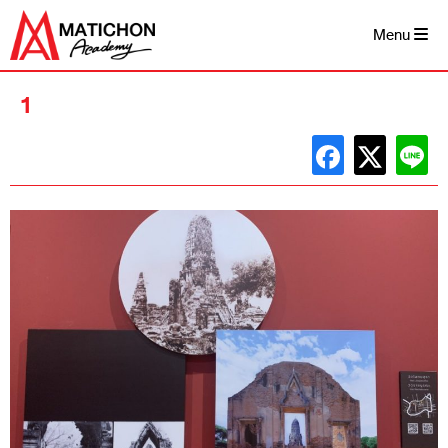
Skip
to
Menu
content
1