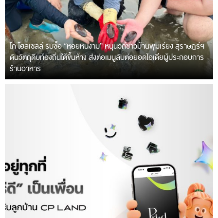
โก โฮลเซลล์ รับซื้อ “หอยหินงาม” หนุนวิถีชาวบ้านพุมเรียง สุราษฎร์ฯ
ดันวัตถุดิบท้องถิ่นใต้ขึ้นห้าง ส่งต่อเมนูลับต่อยอดไอเดียผู้ประกอบการ
ร้านอาหาร