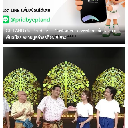
CP LAND ปั้น ‘Pri-d’ สร้าง Customer Ecosystem เชื่อมลูกบ้าน-
พันธมิตร ขยายมูลค่าธุรกิจระยะยาว