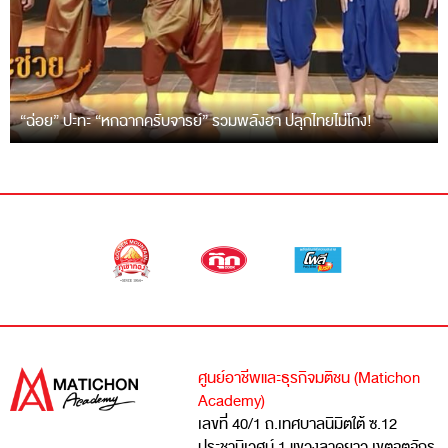
“ฉ่อย” ปะทะ “หกฉากครับจารย์” รวมพลังฮา ปลุกไทยไม่โกง!
ศูนย์อาชีพและธุรกิจมติชน (Matichon
Academy)
เลขที่ 40/1 ถ.เทศบาลนิมิตใต้ ซ.12
ประชานิเวศน์ 1 แขวงลาดยาว เขตจตุจักร