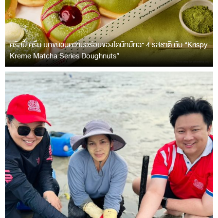
คริสปี้ ครีม ยกขบวนความอร่อยของโดนัทมัทฉะ 4 รสชาติ กับ “Krispy
Kreme Matcha Series Doughnuts”