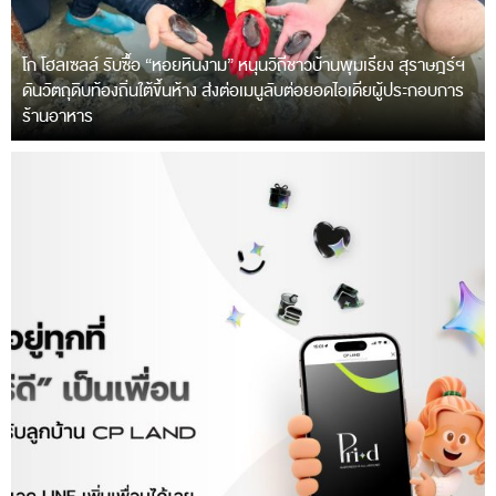
โก โฮลเซลล์ รับซื้อ “หอยหินงาม” หนุนวิถีชาวบ้านพุมเรียง สุราษฎร์ฯ
ดันวัตถุดิบท้องถิ่นใต้ขึ้นห้าง ส่งต่อเมนูลับต่อยอดไอเดียผู้ประกอบการ
ร้านอาหาร