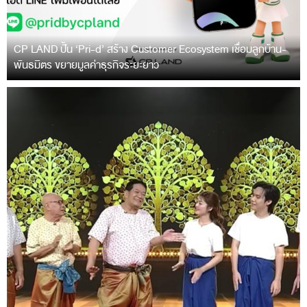
CP LAND ปั้น ‘Pri-d’ สร้าง Customer Ecosystem เชื่อมลูกบ้าน-
พันธมิตร ขยายมูลค่าธุรกิจระยะยาว