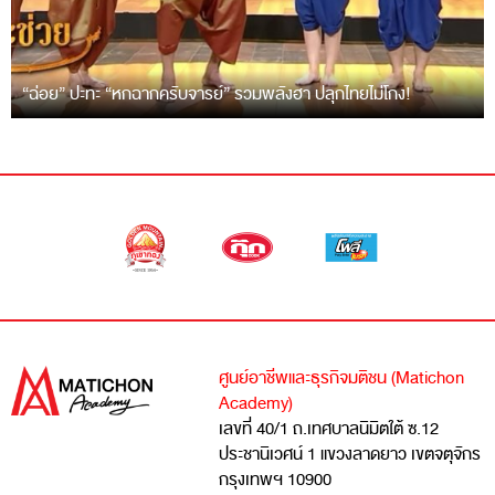
“ฉ่อย” ปะทะ “หกฉากครับจารย์” รวมพลังฮา ปลุกไทยไม่โกง!
ศูนย์อาชีพและธุรกิจมติชน (Matichon
Academy)
เลขที่ 40/1 ถ.เทศบาลนิมิตใต้ ซ.12
ประชานิเวศน์ 1 แขวงลาดยาว เขตจตุจักร
กรุงเทพฯ 10900