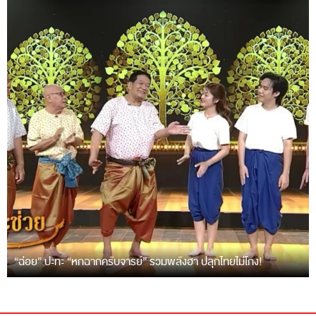
“ฉ่อย” ปะทะ “หกฉากครับจารย์” รวมพลังฮา ปลุกไทยไม่โกง!