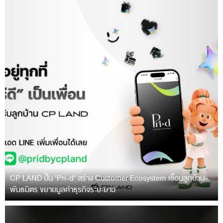
CP LAND ปั้น ‘Pri-d’ สร้าง Customer Ecosystem เชื่อมลูกบ้าน-
พันธมิตร ขยายมูลค่าธุรกิจระยะยาว