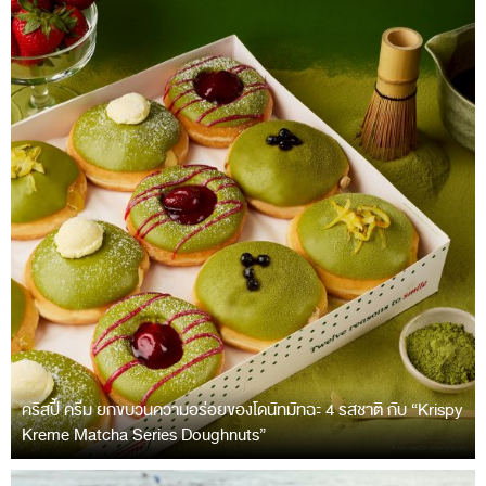
คริสปี้ ครีม ยกขบวนความอร่อยของโดนัทมัทฉะ 4 รสชาติ กับ “Krispy
Kreme Matcha Series Doughnuts”