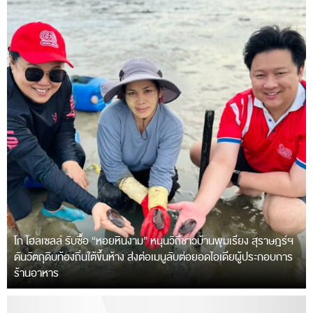
โก โฮลเซลล์ รับซื้อ “หอยหินงาม” หนุนวิถีชาวบ้านพุมเรียง สุราษฎร์ฯ
ดันวัตถุดิบท้องถิ่นใต้ขึ้นห้าง ส่งต่อเมนูลับต่อยอดไอเดียผู้ประกอบการ
ร้านอาหาร