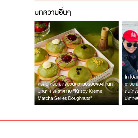
บทความอื่นๆ
โก โฮลเ
คริสปี้ ครีม ยกขบวนความอร่อยของโดนัท
ชาวบ้าน
มัทฉะ 4 รสชาติ กับ “Krispy Kreme
ถิ่นใต้ข
Matcha Series Doughnuts”
ประกอ