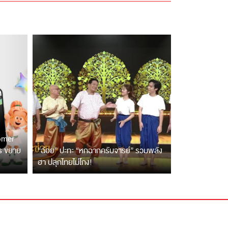
tomer
ตร ขยาย
“ฉ่อย” ปะทะ “หกฉากครับจารย์” รวมพลัง
ฮา ปลุกไทยไม่โกง!