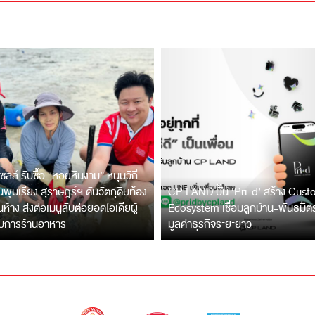
ซลล์ รับซื้อ “หอยหินงาม” หนุนวิถี
พุมเรียง สุราษฎร์ฯ ดันวัตถุดิบท้อง
CP LAND ปั้น ‘Pri-d’ สร้าง Cus
ึ้นห้าง ส่งต่อเมนูลับต่อยอดไอเดียผู้
Ecosystem เชื่อมลูกบ้าน-พันธมิ
บการร้านอาหาร
มูลค่าธุรกิจระยะยาว