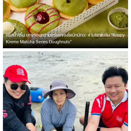
คริสปี้ ครีม ยกขบวนความอร่อยของโดนัทมัทฉะ 4 รสชาติ กับ “Krispy
Kreme Matcha Series Doughnuts”