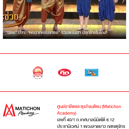
“ฉ่อย” ปะทะ “หกฉากครับจารย์” รวมพลังฮา ปลุกไทยไม่โกง!
ศูนย์อาชีพและธุรกิจมติชน (Matichon
Academy)
เลขที่ 40/1 ถ.เทศบาลนิมิตใต้ ซ.12
ประชานิเวศน์ 1 แขวงลาดยาว เขตจตุจักร