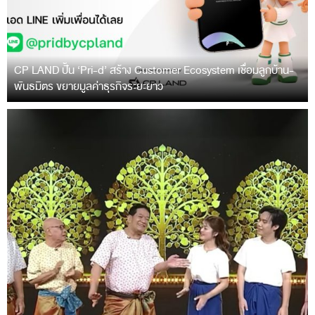
CP LAND ปั้น ‘Pri-d’ สร้าง Customer Ecosystem เชื่อมลูกบ้าน-
พันธมิตร ขยายมูลค่าธุรกิจระยะยาว