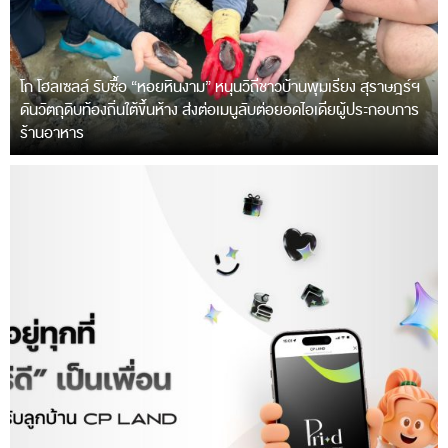
โก โฮลเซลล์ รับซื้อ “หอยหินงาม” หนุนวิถีชาวบ้านพุมเรียง สุราษฎร์ฯ
ดันวัตถุดิบท้องถิ่นใต้ขึ้นห้าง ส่งต่อเมนูลับต่อยอดไอเดียผู้ประกอบการ
ร้านอาหาร