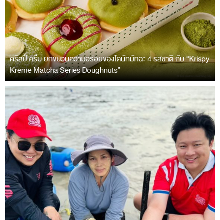
คริสปี้ ครีม ยกขบวนความอร่อยของโดนัทมัทฉะ 4 รสชาติ กับ “Krispy
Kreme Matcha Series Doughnuts”