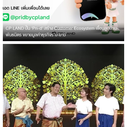
CP LAND ปั้น ‘Pri-d’ สร้าง Customer Ecosystem เชื่อมลูกบ้าน-
พันธมิตร ขยายมูลค่าธุรกิจระยะยาว