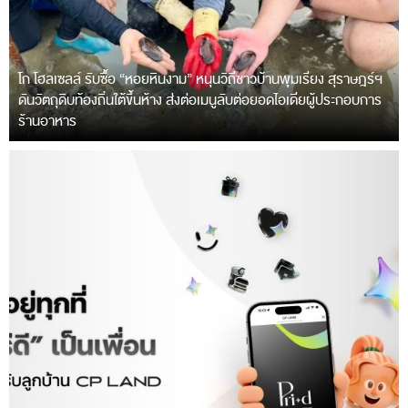
โก โฮลเซลล์ รับซื้อ “หอยหินงาม” หนุนวิถีชาวบ้านพุมเรียง สุราษฎร์ฯ
ดันวัตถุดิบท้องถิ่นใต้ขึ้นห้าง ส่งต่อเมนูลับต่อยอดไอเดียผู้ประกอบการ
ร้านอาหาร