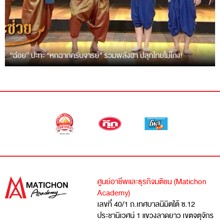
“ฉ่อย” ปะทะ “หกฉากครับจารย์” รวมพลังฮา ปลุกไทยไม่โกง!
ศูนย์อาชีพและธุรกิจมติชน (Matichon
Academy)
เลขที่ 40/1 ถ.เทศบาลนิมิตใต้ ซ.12
ประชานิเวศน์ 1 แขวงลาดยาว เขตจตุจักร