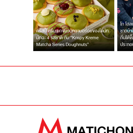
โก โฮลเ
คริสปี้ ครีม ยกขบวนความอร่อยของโดนัท
ชาวบ้าน
มัทฉะ 4 รสชาติ กับ “Krispy Kreme
ถิ่นใต้ข
Matcha Series Doughnuts”
ประกอ