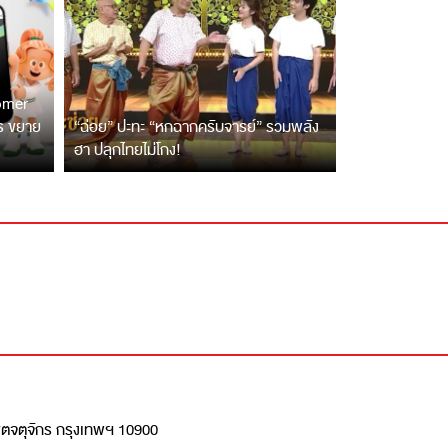
tomer
ตร ขยาย
“ฉ่อย” ปะทะ “หกฉากครับจารย์” รวมพลัง
ฮา ปลุกไทยไม่โกง!
เขตจตุจักร กรุงเทพฯ 10900