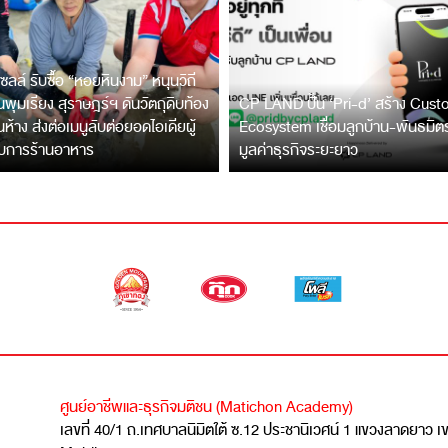
ซลล์ รับซื้อ “หอยหินงาม” หนุนวิถี
พุมเรียง สุราษฎร์ฯ ดันวัตถุดิบท้อง
CP LAND ปั้น ‘Pri-d’ สร้าง Cus
ึ้นห้าง ส่งต่อเมนูลับต่อยอดไอเดียผู้
Ecosystem เชื่อมลูกบ้าน-พันธมิ
บการร้านอาหาร
มูลค่าธุรกิจระยะยาว
ศูนย์อาชีพและธุรกิจมติชน (Matichon Academy)
เลขที่ 40/1 ถ.เทศบาลนิมิตใต้ ซ.12 ประชานิเวศน์ 1 แขวงลาดยาว 