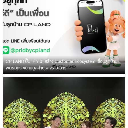
CP LAND ปั้น ‘Pri-d’ สร้าง Customer Ecosystem เชื่อมลูกบ้าน-
พันธมิตร ขยายมูลค่าธุรกิจระยะยาว