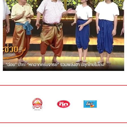
“ฉ่อย” ปะทะ “หกฉากครับจารย์” รวมพลังฮา ปลุกไทยไม่โกง!