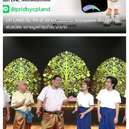
CP LAND ปั้น ‘Pri-d’ สร้าง Customer Ecosystem เชื่อมลูกบ้าน-
พันธมิตร ขยายมูลค่าธุรกิจระยะยาว