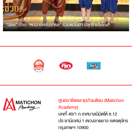
“ฉ่อย” ปะทะ “หกฉากครับจารย์” รวมพลังฮา ปลุกไทยไม่โกง!
ศูนย์อาชีพและธุรกิจมติชน (Matichon
Academy)
เลขที่ 40/1 ถ.เทศบาลนิมิตใต้ ซ.12
ประชานิเวศน์ 1 แขวงลาดยาว เขตจตุจักร
กรุงเทพฯ 10900