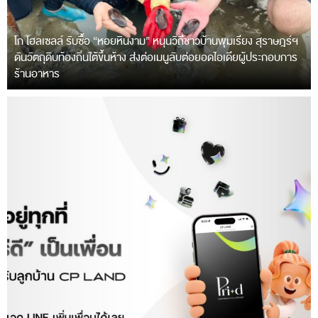
โก โฮลเซลล์ รับซื้อ “หอยหินงาม” หนุนวิถีชาวบ้านพุมเรียง สุราษฎร์ฯ
ดันวัตถุดิบท้องถิ่นใต้ขึ้นห้าง ส่งต่อเมนูลับต่อยอดไอเดียผู้ประกอบการ
ร้านอาหาร