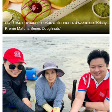
คริสปี้ ครีม ยกขบวนความอร่อยของโดนัทมัทฉะ 4 รสชาติ กับ “Krispy
Kreme Matcha Series Doughnuts”