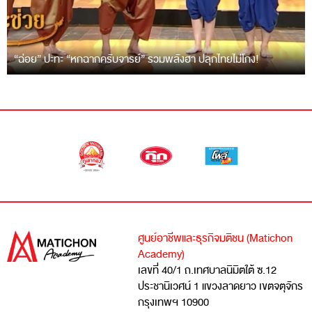
“ฉ่อย” ปะทะ “หกฉากครับจารย์” รวมพลังฮา ปลุกไทยไม่โกง!
ศูนย์อาชีพและธุรกิจมติชน (Matichon
Academy)
เลขที่ 40/1 ถ.เทศบาลนิมิตใต้ ซ.12
ประชานิเวศน์ 1 แขวงลาดยาว เขตจตุจักร
กรุงเทพฯ 10900