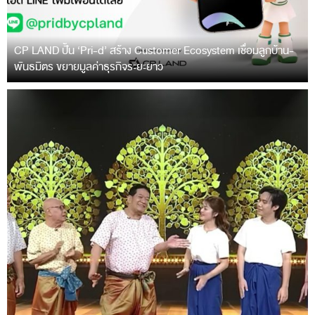
CP LAND ปั้น ‘Pri-d’ สร้าง Customer Ecosystem เชื่อมลูกบ้าน-
พันธมิตร ขยายมูลค่าธุรกิจระยะยาว