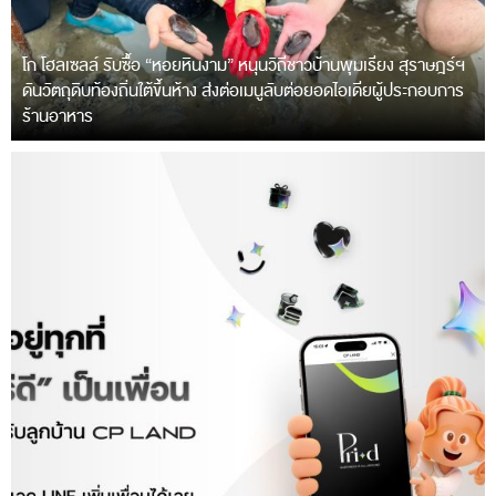
โก โฮลเซลล์ รับซื้อ “หอยหินงาม” หนุนวิถีชาวบ้านพุมเรียง สุราษฎร์ฯ
ดันวัตถุดิบท้องถิ่นใต้ขึ้นห้าง ส่งต่อเมนูลับต่อยอดไอเดียผู้ประกอบการ
ร้านอาหาร