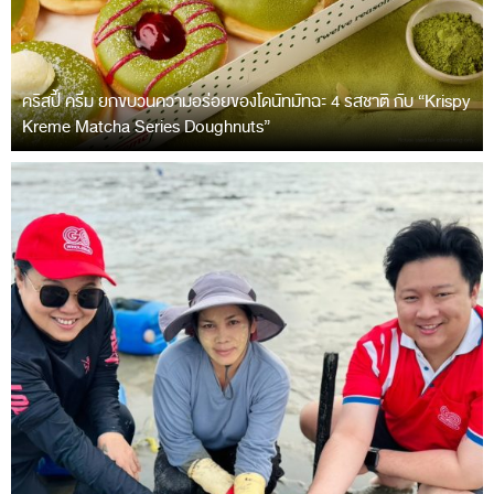
คริสปี้ ครีม ยกขบวนความอร่อยของโดนัทมัทฉะ 4 รสชาติ กับ “Krispy
Kreme Matcha Series Doughnuts”