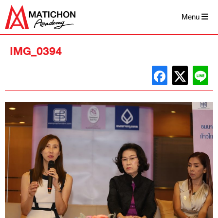
Skip
to
Menu
content
IMG_0394