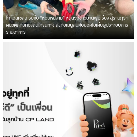
โก โฮลเซลล์ รับซื้อ “หอยหินงาม” หนุนวิถีชาวบ้านพุมเรียง สุราษฎร์ฯ
ดันวัตถุดิบท้องถิ่นใต้ขึ้นห้าง ส่งต่อเมนูลับต่อยอดไอเดียผู้ประกอบการ
ร้านอาหาร