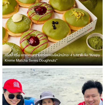
คริสปี้ ครีม ยกขบวนความอร่อยของโดนัทมัทฉะ 4 รสชาติ กับ “Krispy
Kreme Matcha Series Doughnuts”