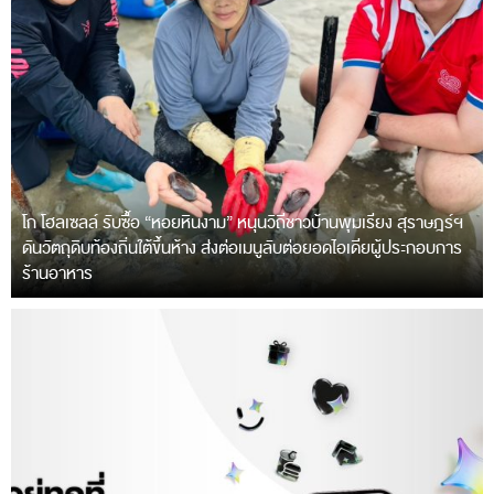
โก โฮลเซลล์ รับซื้อ “หอยหินงาม” หนุนวิถีชาวบ้านพุมเรียง สุราษฎร์ฯ
ดันวัตถุดิบท้องถิ่นใต้ขึ้นห้าง ส่งต่อเมนูลับต่อยอดไอเดียผู้ประกอบการ
ร้านอาหาร