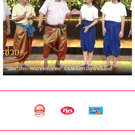
“ฉ่อย” ปะทะ “หกฉากครับจารย์” รวมพลังฮา ปลุกไทยไม่โกง!