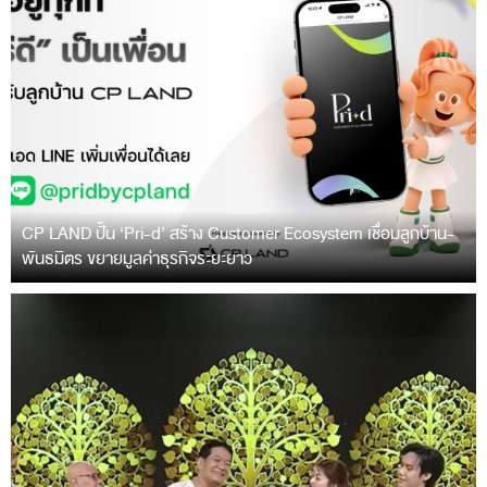
CP LAND ปั้น ‘Pri-d’ สร้าง Customer Ecosystem เชื่อมลูกบ้าน-
พันธมิตร ขยายมูลค่าธุรกิจระยะยาว