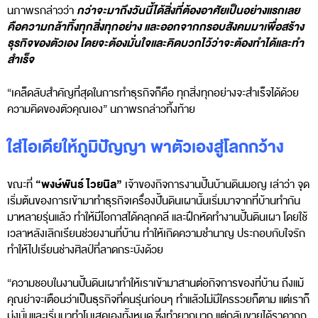
กว่าจะมาถึงวันนี้ได้สิ่งที่ต้องอาศัยเป็นอย่างแรกเลย
นภาพรกล่าวว่า
คือความกล้าทิ้งทุกสิ่งทุกอย่าง และออกจากกรอบสังคมมาเพื่อสร้าง
ธุรกิจของตัวเอง โดยจะต้องมั่นใจและคิดบวกไว้ว่าจะต้องทำได้และทำ
สำเร็จ
“เคล็ดลับสำคัญที่สุดในการทำธุรกิจก็คือ ทุกสิ่งทุกอย่างจะสำเร็จได้ด้วย
ความคิดของตัวคุณเอง” นภาพรกล่าวทิ้งท้าย
ใส่ไอเดียให้ภูมิปัญญา พาตัวเองสู่โลกกว้าง
“พงษ์พันธ์ ไวยนิล”
ขณะที่
เจ้าของกิจการงานปั้นบ้านดินมอญ เล่าว่า จุด
เริ่มต้นของการเข้ามาทำธุรกิจเครื่องปั้นดินเผานั้นเริ่มมาจากที่บ้านทำกัน
มาหลายรุ่นแล้ว ทำให้มีโอกาสได้คลุกคลี และฝึกหัดทำงานปั้นดินเผา โดยใช้
เวลาหลังเลิกเรียนช่วยงานที่บ้าน ทำให้เกิดความชำนาญ ประกอบกับใจรัก
ทำให้ไปเรียนช่างศิลป์ที่ลาดกระบังด้วย
“ความชอบในงานปั้นดินเผาทำให้เราเข้ามาสานต่อกิจการของที่บ้าน ถึงแม้
คุณย่าจะเตือนว่าเป็นธุรกิจที่คนรุ่นก่อนๆ ทำแล้วไม่มีใครรวยก็ตาม แต่เราก็
มุ่งมั่นและเริ่มมาทำโมเสคเองทั้งหมด ซึ่งทำยากมาก แต่กลับขายได้ราคาถูก