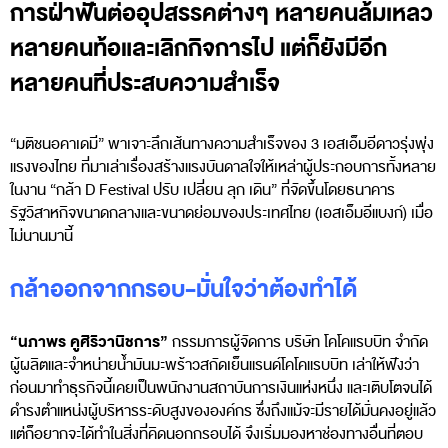
การฝ่าฟันต่ออุปสรรคต่างๆ หลายคนล้มเหลว
หลายคนท้อและเลิกกิจการไป แต่ก็ยังมีอีก
หลายคนที่ประสบความสำเร็จ
“มติชนอคาเดมี” พาเจาะลึกเส้นทางความสำเร็จของ 3 เอสเอ็มอีดาวรุ่งพุ่ง
แรงของไทย ที่มาเล่าเรื่องสร้างแรงบันดาลใจให้เหล่าผู้ประกอบการทั้งหลาย
ในงาน “กล้า D Festival ปรับ เปลี่ยน ลุก เดิน” ที่จัดขึ้นโดยธนาคาร
รัฐวิสาหกิจขนาดกลางและขนาดย่อมของประเทศไทย (เอสเอ็มอีแบงก์) เมื่อ
ไม่นานมานี้
กล้าออกจากกรอบ-มั่นใจว่าต้องทำได้
“นภาพร คูศิริวานิชการ”
กรรมการผู้จัดการ บริษัท โคโคแรบบิท จำกัด
ผู้ผลิตและจำหน่ายน้ำมันมะพร้าวสกัดเย็นแรนด์โคโคแรบบิท เล่าให้ฟังว่า
ก่อนมาทำธุรกิจนี้เคยเป็นพนักงานสถาบันการเงินแห่งหนึ่ง และเติบโตจนได้
ดำรงตำแหน่งผู้บริหารระดับสูงขององค์กร ซึ่งถึงแม้จะมีรายได้มั่นคงอยู่แล้ว
แต่ก็อยากจะได้ทำในสิ่งที่คิดนอกกรอบได้ จึงเริ่มมองหาช่องทางอื่นที่ตอบ