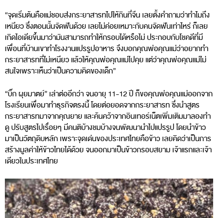
“จุดเริ่มต้นคือแม่ชอบส่งกระยาสารทไปให้กินที่จีน เลยตั้งคำถามว่าทำไมถึง
เหนียว ซึ่งตอนนั้นจัดฟันด้วย เลยไม่ค่อยเหมาะกับคนจัดฟันเท่าไหร่ ก็เลย
เกิดไอเดียขึ้นมาว่ามันสามารถทำให้กรอบได้หรือไม่ ประกอบกับโชคดีที่มี
เพื่อนที่บ้านเขาทำโรงงานแปรรูปอาหาร จึงบอกคุณพ่อคุณแม่ว่าอยากทำ
กระยาสารทที่ไม่เหนียว แล้วให้คุณพ่อคุณแม่ไปคุย แต่ว่าคุณพ่อคุณแม่ไม่
สนใจเพราะเห็นว่าเป็นความคิดของเด็ก”
“บิ๊ก ผุยมาตย์” เล่าต่ออีกว่า จนอายุ 11-12 ปี ก็ขอคุณพ่อคุณแม่ออกจาก
โรงเรียนเพื่อมาทำธุรกิจตรงนี้ โดยต่อยอดจากกระยาสารท ซึ่งนำสูตร
กระยาสารทมาจากคุณยาย และค้นคว้าจากอินเทอร์เน็ตเพิ่มเติมมาลองทำ
ดู ปรับสูตรไปเรื่อยๆ มีคนติบ้างชมบ้างจนพัฒนานำไปแปรรูป โดยนำข้าว
มาเป็นวัตถุดิบหลัก เพราะจุดเด่นของประเทศไทยคือข้าว เลยคิดว่าเป็นการ
สร้างมูลค่าให้ข้าวไทยได้ด้วย จนออกมาเป็นข้าวกรอบสยาม เจ้าแรกและเจ้า
เดียวในประเทศไทย