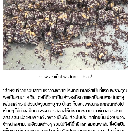
ภาพจากเว็บไซต์เส้นทางเศรษฐี
“สำหรับข้าวกรอบสยามเราวางขายที่ประเทศมาเลเซียเป็นที่แรก เพราะคุณ
พ่อเป็นคนมาเลเซีย โดยที่ตัวเราเป็นเจ้าของกิจการและเป็นคนขาย ในอายุ
เพียงแค่ 15 ปี ส่วนปัจจุบันอายุ 19 ปีแล้ว ก็ยังคงพัฒนาผลิตภัณฑ์ต่อไป
เรื่อยๆ ไม่ว่าจะเป็นการพัฒนารสชาติให้มีหลากหลายมากขึ้น เช่น รสถั่ว
ลิสง รสมะม่วงหิมพานต์ งาขาว เป็นต้น ส่วนในประเทศไทยนั้น ปัจจุบันวาง
จำหน่ายตามงานอีเวนต์ต่างๆ รวมไปถึงที่บิ๊กซี และเลมอนฟาร์ม ซึ่งจัดเป็น