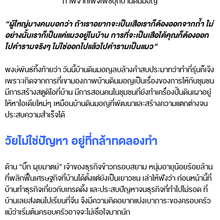
ภาพจากเพจเฟซบุ๊กบ้านดินมอญ
“ผู้ใหญ่บางคนบอกว่า ถ้าเราอยากจะเป็นเสือเราก็ต้องออกจากถ้ำ ไม่
อย่างนั้นเราก็เป็นแค่แมวอยู่ในบ้าน การที่จะเป็นเสือได้คุณก็ต้องออก
ไปคำรามจริงๆ ไม่ใช่ออกไปแล้วไปคำรามเป็นแมว”
พงษ์พันธ์ทิ้งท้ายว่า วันนี้บ้านดินมอญลบล้างคำสบประมาทว่าทำกี่รุ่นก็เจ๊ง
เพราะเกิดจากการที่เขามองภาพบ้านดินมอญเป็นเรื่องของการให้กับชุมชน
มีการสร้างสตูดิโอที่บ้าน มีการสอนคนในชุมชนที่ยังทำเครื่องปั้นดินเผาอยู่
ให้หาไอเดียใหม่ๆ เหมือนบ้านดินมอญที่พัฒนาและสร้างความแตกต่างจน
ประสบความสำเร็จได้
วัยไม่ใช่ปัญหา อยู่ที่กล้าทดลองทำ
ด้าน “บิ๊ก ผุยมาตย์” เจ้าของธุรกิจข้าวกรอบสยาม หนุ่มอายุน้อยร้อยล้าน
ที่พลิกฟื้นเศรษฐกิจที่บ้านได้ตั้งแต่ยังเป็นเยาวชน เล่าให้ฟังว่า ก่อนหน้านี้ที่
บ้านทำธุรกิจเกี่ยวกับเทรดดิ้ง และประสบปัญหาจนธุรกิจที่ทำไปไม่รอด ที่
บ้านเลยส่งตนไปเรียนที่จีน จึงมีความคิดอยากแบ่งเบาภาระของครอบครัว
แม้ว่าเริ่มต้นครอบครัวอาจจะไม่เชื่อใจมากนัก