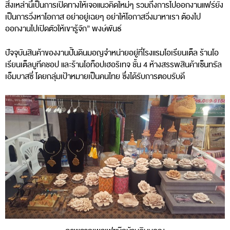
สิ่งเหล่านี้เป็นการเปิดทางให้เจอแนวคิดใหม่ๆ รวมถึงการไปออกงานแฟร์ยัง
เป็นการวิ่งหาโอกาส อย่าอยู่เฉยๆ อย่าให้โอกาสวิ่งมาหาเรา ต้องไป
ออกงานไปเปิดตัวให้เขารู้จัก” พงษ์พันธ์
ปัจจุบันสินค้าของงานปั้นดินมอญจำหน่ายอยู่ที่โรงแรมโอเรียนเต็ล ร้านโอ
เรียนเต็ลบูทีคชอป และร้านโอท็อปเฮอริเทจ ชั้น 4 ห้างสรรพสินค้าเซ็นทรัล
เอ็มบาสซี่ โดยกลุ่มเป้าหมายเป็นคนไทย ซึ่งได้รับการตอบรับดี