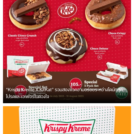
“Krispy Kreme X KitKat” รวมสองขั้วความอร่อยระหว่างโดนัทสุด
โปรดและเวเฟอร์ในดวงใจ