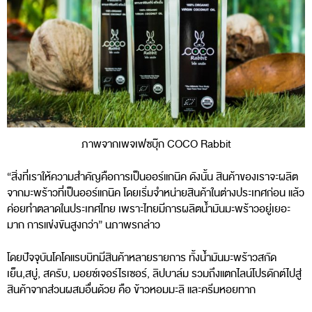
ภาพจากเพจเฟซบุ๊ก COCO Rabbit
“สิ่งที่เราให้ความสำคัญคือการเป็นออร์แกนิค ดังนั้น สินค้าของเราจะผลิต
จากมะพร้าวที่เป็นออร์แกนิค โดยเริ่มจำหน่ายสินค้าในต่างประเทศก่อน แล้ว
ค่อยทำตลาดในประเทศไทย เพราะไทยมีการผลิตน้ำมันมะพร้าวอยู่เยอะ
มาก การแข่งขันสูงกว่า” นภาพรกล่าว
โดยปัจจุบันโคโคแรบบิทมีสินค้าหลายรายการ ทั้งน้ำมันมะพร้าวสกัด
เย็น,สบู่, สครับ, มอยซ์เจอร์ไรเซอร์, ลิปบาล์ม รวมถึงแตกไลน์โปรดักต์ไปสู่
สินค้าจากส่วนผสมอื่นด้วย คือ ข้าวหอมมะลิ และครีมหอยทาก